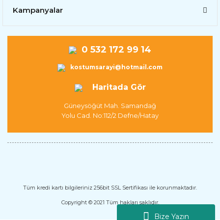
Kampanyalar
0 532 172 99 14
kostumsarayi@hotmail.com
Haritada Gör
Güneysöğüt Mah. Samandağ
Yolu Cad. No:112/2 Defne/Hatay
Tüm kredi kartı bilgileriniz 256bit SSL Sertifikası ile korunmaktadır.
Copyright © 2021 Tüm hakları saklıdır.
Bize Yazın