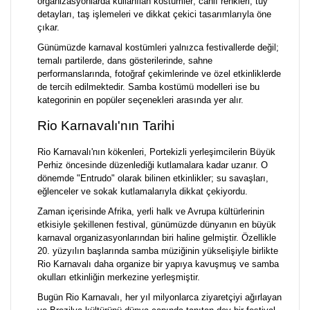
organizasyonlarda kullanılan kostümler; canlı renkleri, tüy
detayları, taş işlemeleri ve dikkat çekici tasarımlarıyla öne
çıkar.
Günümüzde karnaval kostümleri yalnızca festivallerde değil;
temalı partilerde, dans gösterilerinde, sahne
performanslarında, fotoğraf çekimlerinde ve özel etkinliklerde
de tercih edilmektedir. Samba kostümü modelleri ise bu
kategorinin en popüler seçenekleri arasında yer alır.
Rio Karnavalı'nın Tarihi
Rio Karnavalı'nın kökenleri, Portekizli yerleşimcilerin Büyük
Perhiz öncesinde düzenlediği kutlamalara kadar uzanır. O
dönemde "Entrudo" olarak bilinen etkinlikler; su savaşları,
eğlenceler ve sokak kutlamalarıyla dikkat çekiyordu.
Zaman içerisinde Afrika, yerli halk ve Avrupa kültürlerinin
etkisiyle şekillenen festival, günümüzde dünyanın en büyük
karnaval organizasyonlarından biri haline gelmiştir. Özellikle
20. yüzyılın başlarında samba müziğinin yükselişiyle birlikte
Rio Karnavalı daha organize bir yapıya kavuşmuş ve samba
okulları etkinliğin merkezine yerleşmiştir.
Bugün Rio Karnavalı, her yıl milyonlarca ziyaretçiyi ağırlayan