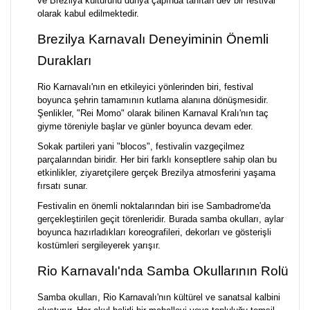
ve Brezilya kültürünü dünya çapında tanıtan dev bir festival
olarak kabul edilmektedir.
Brezilya Karnavalı Deneyiminin Önemli
Durakları
Rio Karnavalı'nın en etkileyici yönlerinden biri, festival
boyunca şehrin tamamının kutlama alanına dönüşmesidir.
Şenlikler, "Rei Momo" olarak bilinen Karnaval Kralı'nın taç
giyme töreniyle başlar ve günler boyunca devam eder.
Sokak partileri yani "blocos", festivalin vazgeçilmez
parçalarından biridir. Her biri farklı konseptlere sahip olan bu
etkinlikler, ziyaretçilere gerçek Brezilya atmosferini yaşama
fırsatı sunar.
Festivalin en önemli noktalarından biri ise Sambadrome'da
gerçekleştirilen geçit törenleridir. Burada samba okulları, aylar
boyunca hazırladıkları koreografileri, dekorları ve gösterişli
kostümleri sergileyerek yarışır.
Rio Karnavalı'nda Samba Okullarının Rolü
Samba okulları, Rio Karnavalı'nın kültürel ve sanatsal kalbini