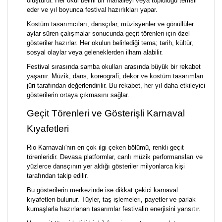
oluşturur. Her okul belirli bir mahalleyi veya topluluğu temsil
eder ve yıl boyunca festival hazırlıkları yapar.
Kostüm tasarımcıları, dansçılar, müzisyenler ve gönüllüler
aylar süren çalışmalar sonucunda geçit törenleri için özel
gösteriler hazırlar. Her okulun belirlediği tema; tarih, kültür,
sosyal olaylar veya geleneklerden ilham alabilir.
Festival sırasında samba okulları arasında büyük bir rekabet
yaşanır. Müzik, dans, koreografi, dekor ve kostüm tasarımları
jüri tarafından değerlendirilir. Bu rekabet, her yıl daha etkileyici
gösterilerin ortaya çıkmasını sağlar.
Geçit Törenleri ve Gösterişli Karnaval
Kıyafetleri
Rio Karnavalı'nın en çok ilgi çeken bölümü, renkli geçit
törenleridir. Devasa platformlar, canlı müzik performansları ve
yüzlerce dansçının yer aldığı gösteriler milyonlarca kişi
tarafından takip edilir.
Bu gösterilerin merkezinde ise dikkat çekici karnaval
kıyafetleri bulunur. Tüyler, taş işlemeleri, payetler ve parlak
kumaşlarla hazırlanan tasarımlar festivalin enerjisini yansıtır.