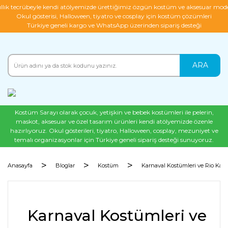
ıllık tecrübeyle kendi atölyemizde ürettiğimiz özgün kostüm ve aksesuar mode
Okul gösterisi, Halloween, tiyatro ve cosplay için kostüm çözümleri
Türkiye geneli kargo ve WhatsApp üzerinden sipariş desteği
ARA
Kostüm Sarayı olarak çocuk, yetişkin ve bebek kostümleri ile pelerin,
maskot, aksesuar ve özel tasarım ürünleri kendi atölyemizde özenle
hazırlıyoruz. Okul gösterileri, tiyatro, Halloween, cosplay, mezuniyet ve
temalı organizasyonlar için Türkiye geneli sipariş desteği sunuyoruz.
Anasayfa
Bloglar
Kostüm
Karnaval Kostümleri ve Rio Karn
Karnaval Kostümleri ve