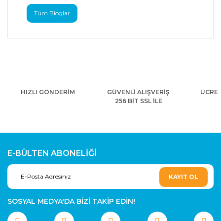
Tüm Bloglar
HIZLI GÖNDERİM
GÜVENLİ ALIŞVERİŞ
ÜCRET
256 BİT SSL İLE
E-BÜLTEN ABONELİĞİ
KAYIT OL
SOSYAL MEDYA'DA BİZİ TAKİP EDİN!