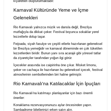
kıyafetleri oluşturulmaktadır.
Karnaval Kültüründe Yeme ve İçme
Gelenekleri
Rio Karnavalı yalnızca müzik ve dansla değil, Brezilya
mutfağıyla da dikkat çeker. Festival boyunca sokaklar yerel
lezzetlerle dolup taşar.
Feijoada, siyah fasulye ve çeşitli etlerle hazırlanan geleneksel
bir Brezilya yemeğidir ve karnaval döneminde en çok tüketilen
lezzetlerden biridir. Bunun yanı sıra acarajé gibi yöresel tatlar
da ziyaretçiler tarafından yoğun ilgi görür.
İçecekler arasında ise caipirinha öne çıkar. Misket limonu,
şeker ve cachaça ile hazırlanan bu geleneksel içecek, festival
atmosferinin sembollerinden biri haline gelmiştir.
Rio Karnavalı'na Katılacaklar İçin İpuçları
Rio Karnavalı'na katılmayı planlayanlar için bazı önemli
öneriler:
Konaklama rezervasyonunuzu aylar öncesinden yapın.
Sambadrome biletlerinizi erken satın alın.