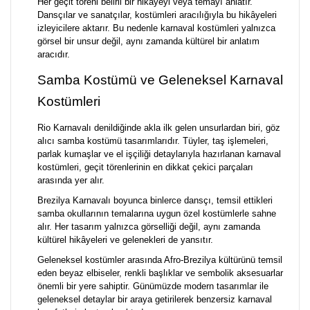
Her geçit töreni belirli bir hikâyeyi veya temayı anlatır.
Dansçılar ve sanatçılar, kostümleri aracılığıyla bu hikâyeleri
izleyicilere aktarır. Bu nedenle karnaval kostümleri yalnızca
görsel bir unsur değil, aynı zamanda kültürel bir anlatım
aracıdır.
Samba Kostümü ve Geleneksel Karnaval
Kostümleri
Rio Karnavalı denildiğinde akla ilk gelen unsurlardan biri, göz
alıcı samba kostümü tasarımlarıdır. Tüyler, taş işlemeleri,
parlak kumaşlar ve el işçiliği detaylarıyla hazırlanan karnaval
kostümleri, geçit törenlerinin en dikkat çekici parçaları
arasında yer alır.
Brezilya Karnavalı boyunca binlerce dansçı, temsil ettikleri
samba okullarının temalarına uygun özel kostümlerle sahne
alır. Her tasarım yalnızca görselliği değil, aynı zamanda
kültürel hikâyeleri ve gelenekleri de yansıtır.
Geleneksel kostümler arasında Afro-Brezilya kültürünü temsil
eden beyaz elbiseler, renkli başlıklar ve sembolik aksesuarlar
önemli bir yere sahiptir. Günümüzde modern tasarımlar ile
geleneksel detaylar bir araya getirilerek benzersiz karnaval