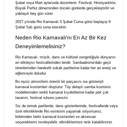
Şubat veya Mart aylarında düzenlenir. Festival, Hristiyanlıkta
Büyük Perhiz döneminden önceki günlerde gerçekleştirilir ve
yaklaşık beş gün sürer.
2027 yılında Rio Karnavalı 5 Şubat Cuma günü başlayıp 9
Şubat Salı günü sona erecektir.
Neden Rio Karnavalı'nı En Az Bir Kez
Deneyimlemelisiniz?
Rio Karnavalı, müzik, dans ve kültürel zenginliğiyle dünyanın
en etkileyici festivallerinden biridir. Sambadrome'daki geçit
törenlerinden hareketli sokak partilerine kadar her an enerji ve
eğlenceyle doludur.
Bu eşsiz atmosferin önemli bir parçasını ise gösterişli
karnaval kostümleri oluşturur. Tüy detaylı samba kostümü
modellerinden renkli karnaval kıyafetlerine kadar pek çok
tasarım, festival ruhunu yansıtır.
Siz de temalı partilerde, dans gösterilerinde, festivallerde veya
özel etkinliklerde Rio esintisini yaşamak istiyorsanız,
birbirinden farklı karnaval kostümleri ve aksesuar
seçeneklerini inceleyebilir, etkinliklerinize renk katabilirsiniz.