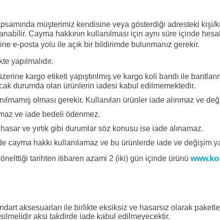
mında müşterimiz kendisine veya gösterdiği adresteki kişi/kur
abilir. Cayma hakkının kullanılması için aynı süre içinde hesabı
ine e-posta yolu ile açık bir bildirimde bulunmanız gerekir.
kte yapılmalıdır.
erine kargo etiketi yapıştırılmış ve kargo koli bandı ile bantlanmı
acak durumda olan ürünlerin iadesi kabul edilmemektedir.
anılmamış olması gerekir. Kullanılan ürünler iade alınmaz ve değ
ınmaz ve iade bedeli ödenmez.
a hasar ve yırtık gibi durumlar söz konusu ise iade alınamaz.
lerde cayma hakkı kullanılamaz ve bu ürünlerde iade ve değişim y
önelttiği tarihten itibaren azami 2 (iki) gün içinde ürünü
www.ko
dart aksesuarları ile birlikte eksiksiz ve hasarsız olarak paketl
silmelidir aksi takdirde iade kabul edilmeyecektir.