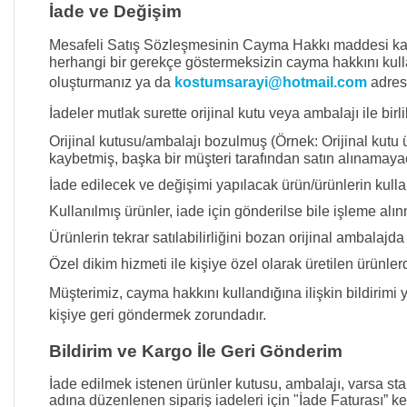
İade ve Değişim
Mesafeli Satış Sözleşmesinin Cayma Hakkı maddesi kapsa
herhangi bir gerekçe göstermeksizin cayma hakkını kullan
oluşturmanız ya da
kostumsarayi@hotmail.com
adres
İadeler mutlak surette orijinal kutu veya ambalajı ile birli
Orijinal kutusu/ambalajı bozulmuş (Örnek: Orijinal kutu üz
kaybetmiş, başka bir müşteri tarafından satın alınamay
İade edilecek ve değişimi yapılacak ürün/ürünlerin kull
Kullanılmış ürünler, iade için gönderilse bile işleme al
Ürünlerin tekrar satılabilirliğini bozan orijinal ambalajd
Özel dikim hizmeti ile kişiye özel olarak üretilen ürün
Müşterimiz, cayma hakkını kullandığına ilişkin bildirimi y
kişiye geri göndermek zorundadır.
Bildirim ve Kargo İle Geri Gönderim
İade edilmek istenen ürünler kutusu, ambalajı, varsa stan
adına düzenlenen sipariş iadeleri için "İade Faturası” ke