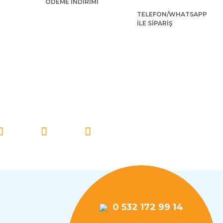
ÖDEME İNDİRİMİ
TELEFON/WHATSAPP
İLE SİPARİŞ
İ TAKİP EDİN!
0 532 172 99 14