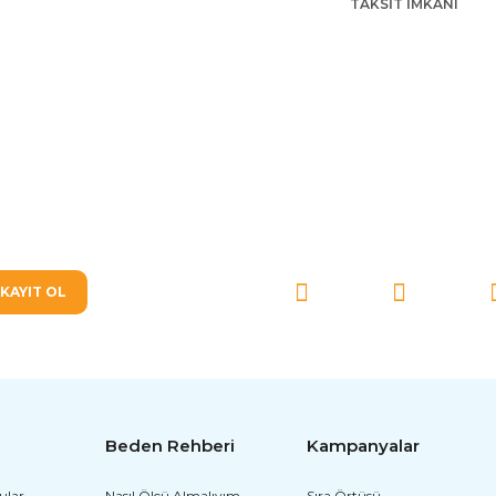
TAKSİT İMKANI
SOSYAL MEDYA'DA BİZ
KAYIT OL
Beden Rehberi
Kampanyalar
ular
Nasıl Ölçü Almalıyım
Sıra Örtüsü