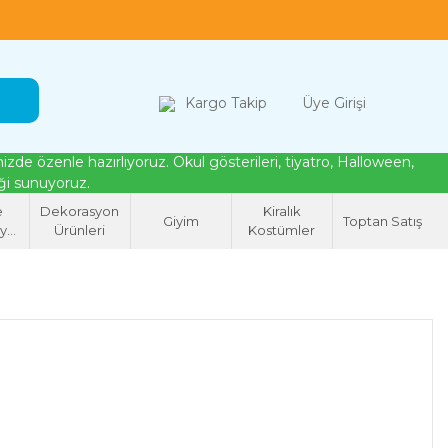
loween, tiyatro ve cosplay için kostüm çözümleri
Kargo Takip
Üye Girişi
de özenle hazırlıyoruz. Okul gösterileri, tiyatro, Halloween,
eği sunuyoruz.
e
Dekorasyon
Kiralık
Giyim
Toptan Satış
syon
Ürünleri
Kostümler
eri