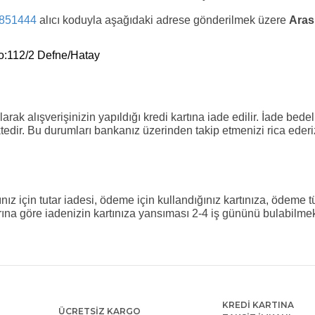
851444
alıcı koduyla aşağıdaki adrese gönderilmek üzere
Aras
:112/2 Defne/Hatay
rak alışverişinizin yapıldığı kredi kartına iade edilir. İade bedeli
edir. Bu durumları bankanız üzerinden takip etmenizi rica ederiz
ınız için tutar iadesi, ödeme için kullandığınız kartınıza, ödem
na göre iadenizin kartınıza yansıması 2-4 iş gününü bulabilmekted
KREDİ KARTINA
ÜCRETSİZ KARGO