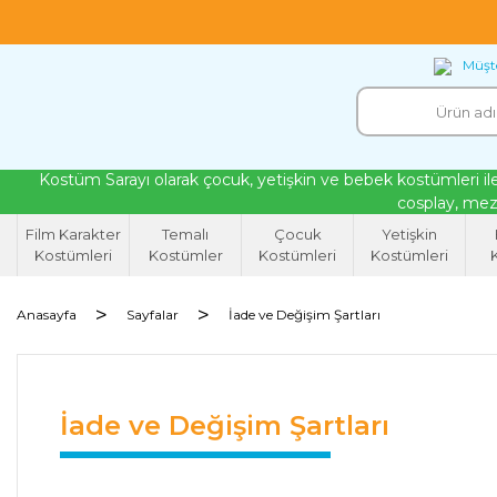
18 yıllık tecrübeyle kendi atölyemizde ürettiğ
Müşte
Kostüm Sarayı olarak çocuk, yetişkin ve bebek kostümleri ile
cosplay, mezu
Film Karakter
Temalı
Çocuk
Yetişkin
Kostümleri
Kostümler
Kostümleri
Kostümleri
K
Anasayfa
Sayfalar
İade ve Değişim Şartları
İade ve Değişim Şartları