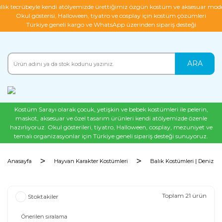
ıllık tecrübeyle kendi atölyemizde ürettiğimiz özgün kostüm ve aksesuar mode
Okul gösterisi, Halloween, tiyatro ve cosplay için kostüm çözümleri
Türkiye geneli kargo ve WhatsApp üzerinden sipariş desteği
ARA
Kostüm Sarayı olarak çocuk, yetişkin ve bebek kostümleri ile pelerin,
maskot, aksesuar ve özel tasarım ürünleri kendi atölyemizde özenle
hazırlıyoruz. Okul gösterileri, tiyatro, Halloween, cosplay, mezuniyet ve
temalı organizasyonlar için Türkiye geneli sipariş desteği sunuyoruz.
Anasayfa
Hayvan Karakter Kostümleri
Balık Kostümleri | Deniz Ca
Toplam 21 ürün
Stoktakiler