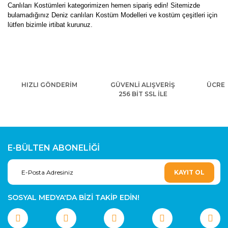
Canlıları Kostümleri kategorimizen hemen sipariş edin! Sitemizde
bulamadığınız Deniz canlıları Kostüm Modelleri ve kostüm çeşitleri için
lütfen bizimle irtibat kurunuz.
HIZLI GÖNDERİM
GÜVENLİ ALIŞVERİŞ
ÜCRET
256 BİT SSL İLE
E-BÜLTEN ABONELİĞİ
KAYIT OL
SOSYAL MEDYA'DA BİZİ TAKİP EDİN!