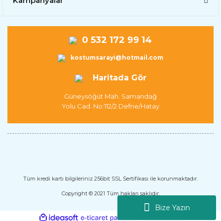
Kampanyalar
0 532 172 99 14
kostumsarayi@hotmail.com
Haritada Gör
Güneysöğüt Mah. Samandağ
Yolu Cad. No:112/2 Defne/Hatay
Tüm kredi kartı bilgileriniz 256bit SSL Sertifikası ile korunmaktadır.
Copyright © 2021 Tüm hakları saklıdır.
Bize Yazın
ile
ideasoft
e-