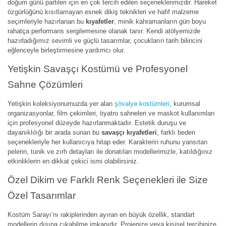
doğum günü partileri için en çok tercih edilen seçeneklerimizdir. Hareket
özgürlüğünü kısıtlamayan esnek dikiş teknikleri ve hafif malzeme
seçimleriyle hazırlanan bu
kıyafetler
, minik kahramanların gün boyu
rahatça performans sergilemesine olanak tanır. Kendi atölyemizde
hazırladığımız sevimli ve güçlü tasarımlar, çocukların tarih bilincini
eğlenceyle birleştirmesine yardımcı olur.
Yetişkin Savaşçı Kostümü ve Profesyonel
Sahne Çözümleri
Yetişkin koleksiyonumuzda yer alan
şövalye kostümleri
, kurumsal
organizasyonlar, film çekimleri, tiyatro sahneleri ve maskot kullanımları
için profesyonel düzeyde hazırlanmaktadır. Estetik duruşu ve
dayanıklılığı bir arada sunan bu
savaşçı kıyafetleri
, farklı beden
seçenekleriyle her kullanıcıya hitap eder. Karakterin ruhunu yansıtan
pelerin, tunik ve zırh detayları ile donatılan modellerimizle, katıldığınız
etkinliklerin en dikkat çekici ismi olabilirsiniz.
Özel Dikim ve Farklı Renk Seçenekleri ile Size
Özel Tasarımlar
Kostüm Sarayı’nı rakiplerinden ayıran en büyük özellik, standart
modellerin dışına çıkabilme imkanıdır. Projenize veya kişisel tercihinize