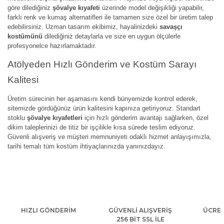
göre dilediğiniz
şövalye kıyafeti
üzerinde model değişikliği yapabilir,
farklı renk ve kumaş alternatifleri ile tamamen size özel bir üretim talep
edebilirsiniz. Uzman tasarım ekibimiz, hayalinizdeki
savaşçı
kostümünü
dilediğiniz detaylarla ve size en uygun ölçülerle
profesyonelce hazırlamaktadır.
Atölyeden Hızlı Gönderim ve Kostüm Sarayı
Kalitesi
Üretim sürecinin her aşamasını kendi bünyemizde kontrol ederek,
sitemizde gördüğünüz ürün kalitesini kapınıza getiriyoruz. Standart
stoklu
şövalye kıyafetleri
için hızlı gönderim avantajı sağlarken, özel
dikim taleplerinizi de titiz bir işçilikle kısa sürede teslim ediyoruz.
Güvenli alışveriş ve müşteri memnuniyeti odaklı hizmet anlayışımızla,
tarihi temalı tüm kostüm ihtiyaçlarınızda yanınızdayız.
HIZLI GÖNDERİM
GÜVENLİ ALIŞVERİŞ
ÜCRET
256 BİT SSL İLE