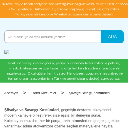
ıllık tecrübeyle kendi atölyemizde ürettiğimiz özgün kostüm ve aksesuar mode
Okul gösterisi, Halloween, tiyatro ve cosplay için kostüm çözümleri
Türkiye geneli kargo ve WhatsApp üzerinden sipariş desteği
ARA
Kostüm Sarayı olarak çocuk, yetişkin ve bebek kostümleri ile pelerin,
maskot, aksesuar ve özel tasarım ürünleri kendi atölyemizde özenle
hazırlıyoruz. Okul gösterileri, tiyatro, Halloween, cosplay, mezuniyet ve
temalı organizasyonlar için Türkiye geneli sipariş desteği sunuyoruz.
Anasayfa
Tarihi Kostümler
Şövalye Savaşçı Kostümleri
Şövalye ve Savaşçı Kostümleri
, geçmişin destansı hikayelerini
modern kaliteyle birleştirerek size eşsiz bir deneyim sunar.
Koleksiyonumuzdaki her bir parça, tarihi atmosferi en gerçekçi şekilde
yansıtmak adına atölyemizde özenle seçilen materyallerle hayata