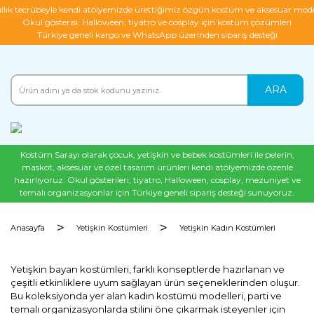
ıllık tecrübeyle kendi atölyemizde ürettiğimiz özgün kostüm ve aksesuar mode
Okul gösterisi, Halloween, tiyatro ve cosplay için kostüm çözümleri
Türkiye geneli kargo ve WhatsApp üzerinden sipariş desteği
ARA
Kostüm Sarayı olarak çocuk, yetişkin ve bebek kostümleri ile pelerin,
maskot, aksesuar ve özel tasarım ürünleri kendi atölyemizde özenle
hazırlıyoruz. Okul gösterileri, tiyatro, Halloween, cosplay, mezuniyet ve
temalı organizasyonlar için Türkiye geneli sipariş desteği sunuyoruz.
Anasayfa
Yetişkin Kostümleri
Yetişkin Kadın Kostümleri
Yetişkin bayan kostümleri, farklı konseptlerde hazırlanan ve
çeşitli etkinliklere uyum sağlayan ürün seçeneklerinden oluşur.
Bu koleksiyonda yer alan kadın kostümü modelleri, parti ve
temalı organizasyonlarda stilini öne çıkarmak isteyenler için