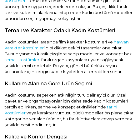
kostümleri
, temalı kostümler ve tarihi kostümler gibi farklı
konseptlere uygun seçeneklerden oluşur. Bu çeşitlilik, farklı
tarz ve kullanım alanlarına hitap eden kadın kostümü modelleri
arasından seçim yapmayı kolaylaştırır.
Temalı ve Karakter Odaklı Kadın Kostümleri
Kadın kostümleri arasında film karakter kostümleri ve
hayvan
karakter kostümleri
gibi dikkat çekici tasarımlar öne çıkar.
Bunun yanında klasik çizgilere sahip modeller ve konsept bazlı
temalı kostümler
, farklı organizasyonlara uyum sağlayacak
şekilde tercih edilebilir. Bu yapı, görsel bütünlük arayan
kullanıcılar için zengin kadın kıyafetleri alternatifleri sunar.
Kullanım Alanına Göre Ürün Seçimi
Kadın kostümü seçerken etkinliğin türü belirleyici olur. Özel
davetler ve organizasyonlar için daha sade kadın kostümleri
tercih edilirken, sahne ve konsept etkinliklerinde
tarihi
kostümler
veya karakter vurgusu güçlü modeller ön plana çıkar.
Kategoride yer alan ürünler, bu farklı ihtiyaçlara cevap verecek
şekilde çeşitlendirilmiştir.
Kalite ve Konfor Dengesi