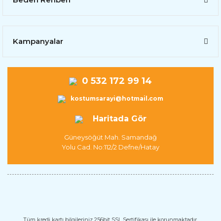
Kampanyalar
0 532 172 99 14
kostumsarayi@hotmail.com
Haritada Gör
Güneysöğüt Mah. Samandağ
Yolu Cad. No:112/2 Defne/Hatay
Tüm kredi kartı bilgileriniz 256bit SSL Sertifikası ile korunmaktadır.