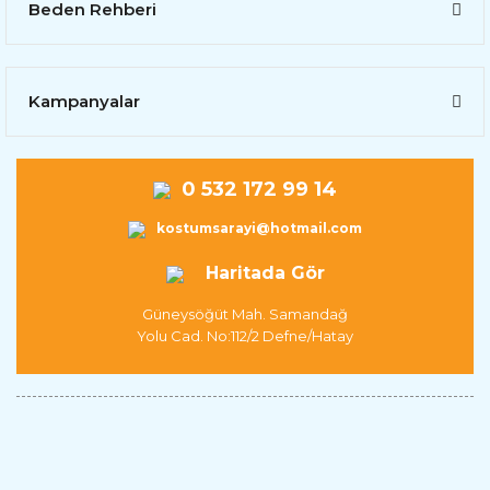
Beden Rehberi
Kampanyalar
0 532 172 99 14
kostumsarayi@hotmail.com
Haritada Gör
Güneysöğüt Mah. Samandağ
Yolu Cad. No:112/2 Defne/Hatay