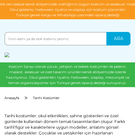
ıllık tecrübeyle kendi atölyemizde ürettiğimiz özgün kostüm ve aksesuar mode
Okul gösterisi, Halloween, tiyatro ve cosplay için kostüm çözümleri
Türkiye geneli kargo ve WhatsApp üzerinden sipariş desteği
ARA
Kostüm Sarayı olarak çocuk, yetişkin ve bebek kostümleri ile pelerin,
maskot, aksesuar ve özel tasarım ürünleri kendi atölyemizde özenle
hazırlıyoruz. Okul gösterileri, tiyatro, Halloween, cosplay, mezuniyet ve
temalı organizasyonlar için Türkiye geneli sipariş desteği sunuyoruz.
Anasayfa
Tarihi Kostümler
Tarihi kostümler; okul etkinlikleri, sahne gösterileri ve özel
günlerde kullanılan dönem temalı tasarımlardan oluşur. Farklı
tarihî figür ve karakterlere uygun modeller, anlatımı görsel
olarak destekler. Çocuklar ve yetişkinler için hazırlanan