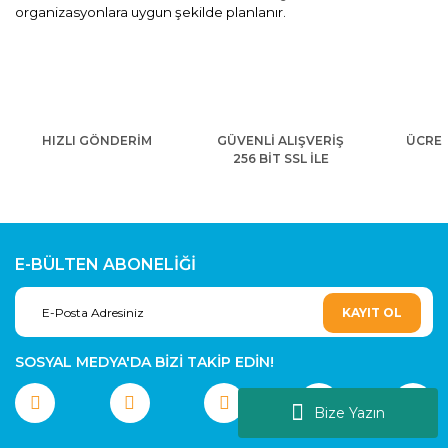
organizasyonlara uygun şekilde planlanır.
HIZLI GÖNDERİM
GÜVENLİ ALIŞVERİŞ
ÜCRET
256 BİT SSL İLE
E-BÜLTEN ABONELİĞİ
KAYIT OL
SOSYAL MEDYA'DA BİZİ TAKİP EDİN!
Bize Yazın