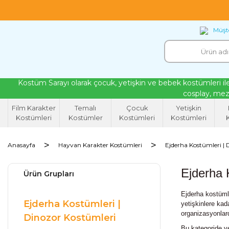
18 yıllık tecrübeyle kendi atölyemizde ürettiğ
Müşte
Kostüm Sarayı olarak çocuk, yetişkin ve bebek kostümleri ile
cosplay, mezu
Film Karakter
Temalı
Çocuk
Yetişkin
Kostümleri
Kostümler
Kostümleri
Kostümleri
K
Anasayfa
Hayvan Karakter Kostümleri
Ejderha Kostümleri | 
Ejderha 
Ürün Grupları
Ejderha kostümle
Ejderha Kostümleri |
yetişkinlere kad
organizasyonlard
Dinozor Kostümleri
Bu kategoride ye