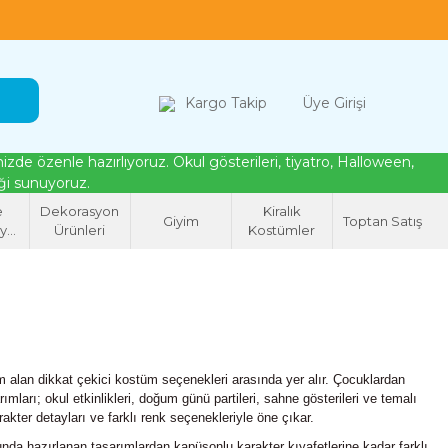
loween, tiyatro ve cosplay için kostüm çözümleri
Kargo Takip
Üye Girişi
de özenle hazırlıyoruz. Okul gösterileri, tiyatro, Halloween,
eği sunuyoruz.
e
Dekorasyon
Kiralık
Giyim
Toptan Satış
syon
Ürünleri
Kostümler
eri
am alan dikkat çekici kostüm seçenekleri arasında yer alır. Çocuklardan
mları; okul etkinlikleri, doğum günü partileri, sahne gösterileri ve temalı
akter detayları ve farklı renk seçenekleriyle öne çıkar.
nda hazırlanan tasarımlardan kapüşonlu karakter kıyafetlerine kadar farklı