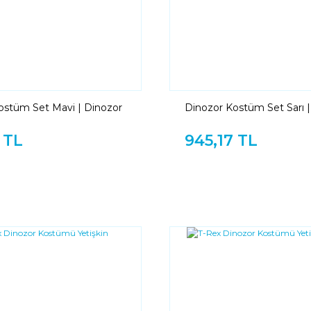
ostüm Set Mavi | Dinozor
Dinozor Kostüm Set Sarı |
lık Set Mavi
Kuyruk Başlık Set Sarı
 TL
945,17 TL