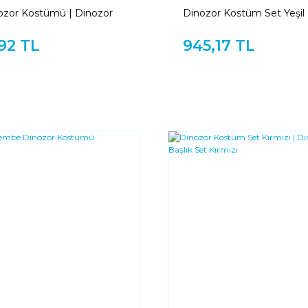
ozor Kostümü | Dinozor
Dinozor Kostüm Set Yeşil 
Çocuk
Kuyruk Başlık Set Yeşil
92 TL
945,17 TL
YENI