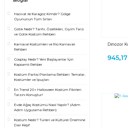
Bloglar
Hacivat ile Karagöz Kimdir? Gölge
Oyununun Tüm Sırları
Gotik Nedir? Tarihi, Özellikleri, Giyim Tarzı
ve Gotik Kostüm Rehberi
Dinozor K
Karnaval Kostümleri ve Rio Karnavalı
Kuyruk Baş
Rehberi
945,17
Cosplay Nedir? Yeni Başlayanlar İçin
Kapsamlı Rehber
Kostüm Partisi Planlama Rehberi: Temalar,
Kostümler ve İpuçları
En Trend 20+ Halloween Kostüm Fikirleri:
Tarzını Konuştur!
Evde Ağaç Kostümü Nasıl Yapılır? (Adım
Adım Uygulama Rehberi)
Kostüm Nedir? Türleri ve Kültürel Önemine
Dair Keşif