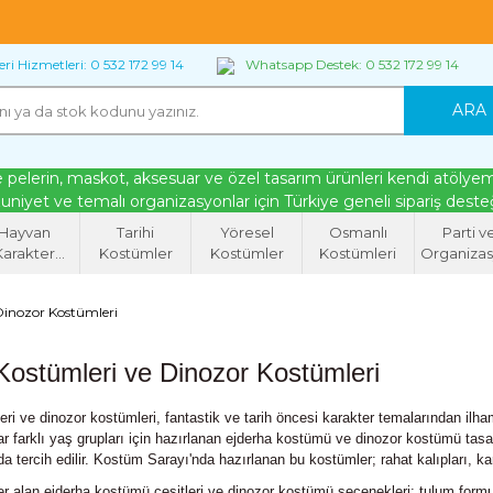
imiz özgün kostüm ve aksesuar modelleri
Okul gösterisi, Hal
Türkiye geneli kargo ve WhatsApp üzerinden sipariş desteği
ri Hizmetleri: 0 532 172 99 14
Whatsapp Destek: 0 532 172 99 14
ARA
 pelerin, maskot, aksesuar ve özel tasarım ürünleri kendi atölyemiz
niyet ve temalı organizasyonlar için Türkiye geneli sipariş dest
Hayvan
Tarihi
Yöresel
Osmanlı
Parti v
Karakter
Kostümler
Kostümler
Kostümleri
Organiza
ostümleri
Malzemel
Dinozor Kostümleri
Kostümleri ve Dinozor Kostümleri
ri ve dinozor kostümleri, fantastik ve tarih öncesi karakter temalarından ilh
ar farklı yaş grupları için hazırlanan ejderha kostümü ve dinozor kostümü tasarı
a tercih edilir. Kostüm Sarayı'nda hazırlanan bu kostümler; rahat kalıpları, kar
r alan ejderha kostümü çeşitleri ve dinozor kostümü seçenekleri; tulum formu