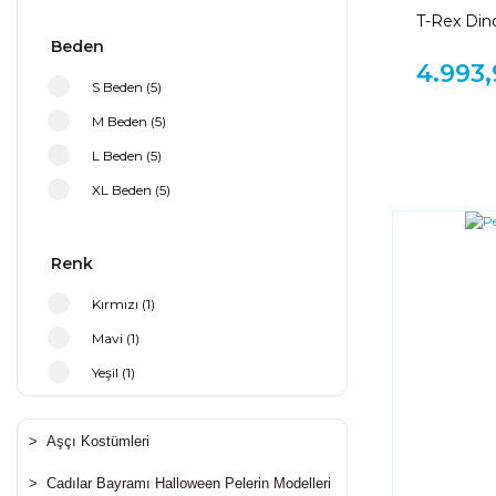
T-Rex Din
Kostümü 
Beden
4.993,
S Beden (5)
M Beden (5)
L Beden (5)
XL Beden (5)
XXL Beden (5)
1 Yaş (5)
Renk
2-3 Yaş (18)
Kırmızı (1)
4-5 Yaş (18)
Mavi (1)
6-7 Yaş (18)
Yeşil (1)
8-9 Yaş (18)
10-11 Yaş (18)
>
Aşçı Kostümleri
12-13 Yaş (18)
>
Cadılar Bayramı Halloween Pelerin Modelleri