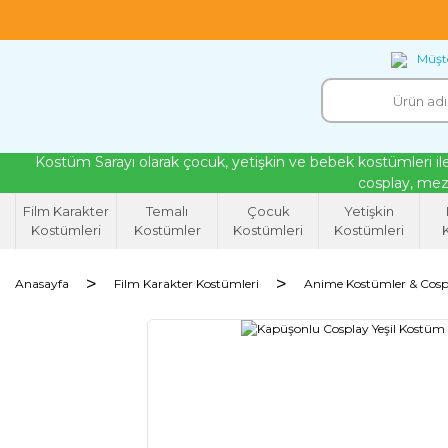
18 yıllık tecrübeyle kendi atölyemizde ürettiğ
Müşte
Kostüm Sarayı olarak çocuk, yetişkin ve bebek kostümleri ile
cosplay, mezu
Film Karakter
Temalı
Çocuk
Yetişkin
Kostümleri
Kostümler
Kostümleri
Kostümleri
K
Anasayfa
Film Karakter Kostümleri
Anime Kostümler & Cosp