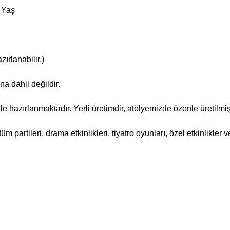
3 Yaş
ırlanabilir.)
na dahil değildir.
ile hazırlanmaktadır. Yerli üretimdir, atölyemizde özenle üretilmişt
tüm partileri, drama etkinlikleri, tiyatro oyunları, özel etkinlikler 
ularda yetersiz gördüğünüz noktaları öneri formunu kullanarak tarafımıza
Bu ürüne ilk yorumu siz yapın!
Yorum Yaz