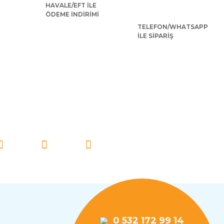
HAVALE/EFT İLE
ÖDEME İNDİRİMİ
TELEFON/WHATSAPP
İLE SİPARİŞ
İ TAKİP EDİN!
0 532 172 99 14