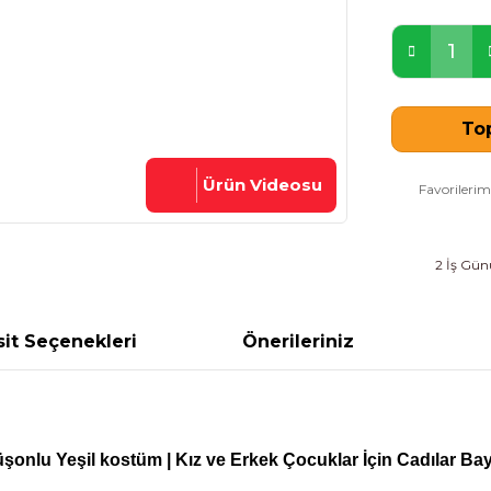
Top
Ürün Videosu
2 İş Günü
it Seçenekleri
Önerileriniz
şonlu Yeşil kostüm
| Kız ve Erkek Çocuklar İçin Cadılar B