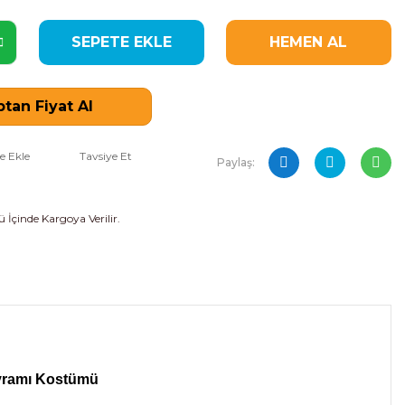
SEPETE EKLE
HEMEN AL
tan Fiyat Al
Tavsiye Et
Paylaş:
 İçinde Kargoya Verilir.
ayramı
Kostümü