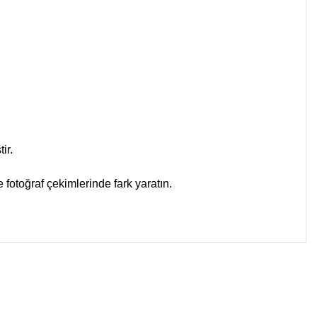
ir.
ve fotoğraf çekimlerinde fark yaratın.
 iletebilirsiniz.