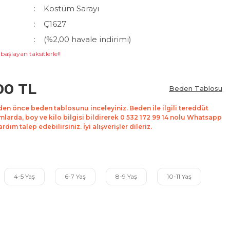
Kostüm Sarayı
Ç1627
(%2,00 havale indirimi)
başlayan taksitlerle!!
00 TL
Beden Tablosu
den önce beden tablosunu inceleyiniz. Beden ile ilgili tereddüt
mlarda, boy ve kilo bilgisi bildirerek 0 532 172 99 14 nolu Whatsapp
dım talep edebilirsiniz. İyi alışverişler dileriz.
4-5 Yaş
6-7 Yaş
8-9 Yaş
10-11 Yaş