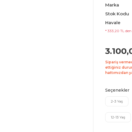
Marka
Stok Kodu
Havale
* 333,20 TL den 
3.100,
Sipariş verme
ettiğiniz duru
hattımızdan yar
Seçenekler
2-3 Yaş
12-13 Yaş