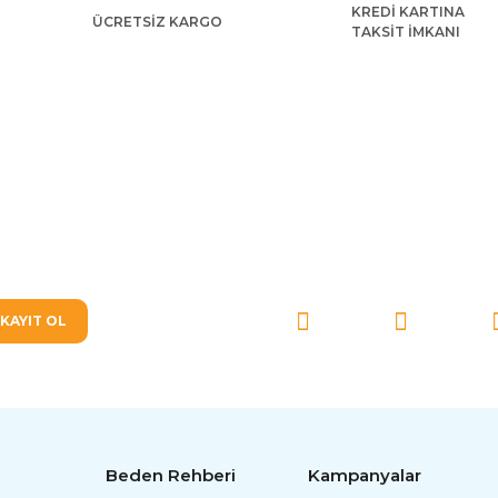
KREDİ KARTINA
ÜCRETSİZ KARGO
TAKSİT İMKANI
Gönder
SOSYAL MEDYA'DA BİZ
KAYIT OL
Beden Rehberi
Kampanyalar