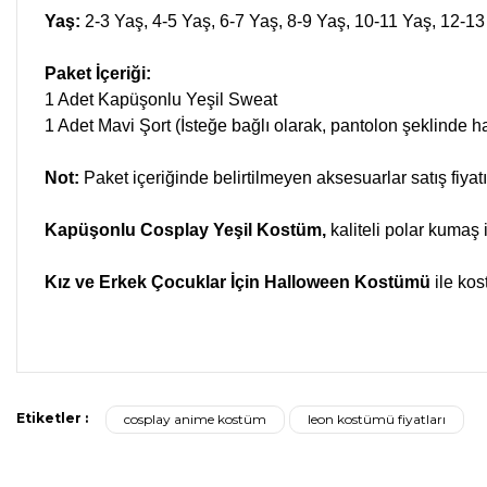
Yaş:
2-3 Yaş, 4-5 Yaş, 6-7 Yaş, 8-9 Yaş, 10-11 Yaş, 12-1
Paket İçeriği:
1 Adet Kapüşonlu Yeşil Sweat
1 Adet Mavi Şort (İsteğe bağlı olarak, pantolon şeklinde haz
Not:
Paket içeriğinde belirtilmeyen aksesuarlar satış fiyatı
Kapüşonlu Cosplay Yeşil Kostüm,
kaliteli polar kumaş 
Kız ve Erkek Çocuklar İçin Halloween Kostümü
ile kos
Bu ürünün fiyat bilgisi, resim, ürün açıklamalarında ve diğer kon
Görüş ve önerileriniz için teşekkür ederiz.
Etiketler :
cosplay anime kostüm
leon kostümü fiyatları
Ürün resmi kalitesiz, bozuk veya görüntülenemiyor.
Ürün açıklamasında eksik bilgiler bulunuyor.