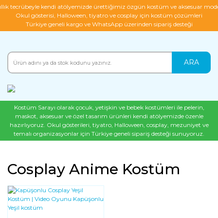
ıllık tecrübeyle kendi atölyemizde ürettiğimiz özgün kostüm ve aksesuar mode
Okul gösterisi, Halloween, tiyatro ve cosplay için kostüm çözümleri
Türkiye geneli kargo ve WhatsApp üzerinden sipariş desteği
ARA
Kostüm Sarayı olarak çocuk, yetişkin ve bebek kostümleri ile pelerin,
maskot, aksesuar ve özel tasarım ürünleri kendi atölyemizde özenle
hazırlıyoruz. Okul gösterileri, tiyatro, Halloween, cosplay, mezuniyet ve
temalı organizasyonlar için Türkiye geneli sipariş desteği sunuyoruz.
Cosplay Anime Kostüm
YENI