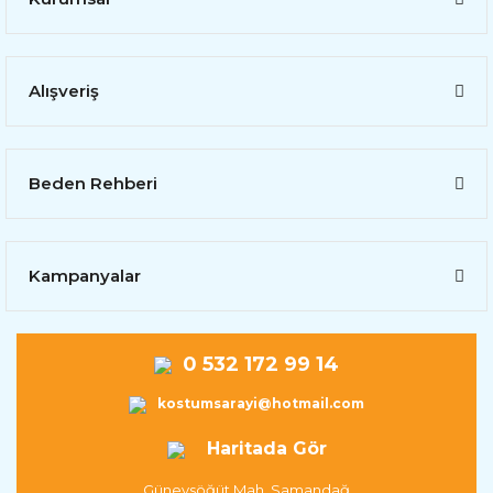
Alışveriş
Beden Rehberi
Kampanyalar
0 532 172 99 14
kostumsarayi@hotmail.com
Haritada Gör
Güneysöğüt Mah. Samandağ