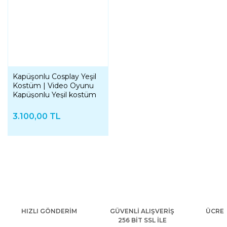
Kapüşonlu Cosplay Yeşil
Kostüm | Video Oyunu
Kapüşonlu Yeşil kostüm
3.100,00 TL
HIZLI GÖNDERİM
GÜVENLİ ALIŞVERİŞ
ÜCRET
256 BİT SSL İLE