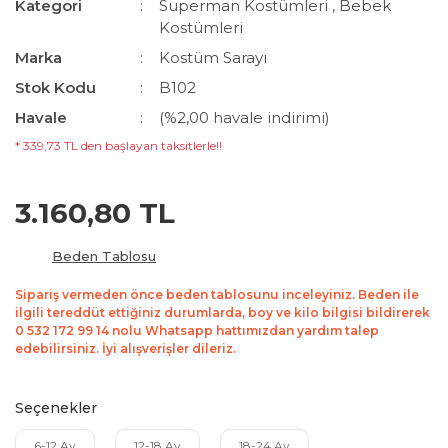
Kategori
Superman Kostümleri
,
Bebek
Kostümleri
Marka
Kostüm Sarayı
Stok Kodu
B102
Havale
(%2,00 havale indirimi)
* 339,73 TL den başlayan taksitlerle!!
3.160,80 TL
Beden Tablosu
Sipariş vermeden önce beden tablosunu inceleyiniz. Beden ile
ilgili tereddüt ettiğiniz durumlarda, boy ve kilo bilgisi bildirerek
0 532 172 99 14 nolu Whatsapp hattımızdan yardım talep
edebilirsiniz. İyi alışverişler dileriz.
Seçenekler
6-12 Ay
12-18 Ay
18-24 Ay