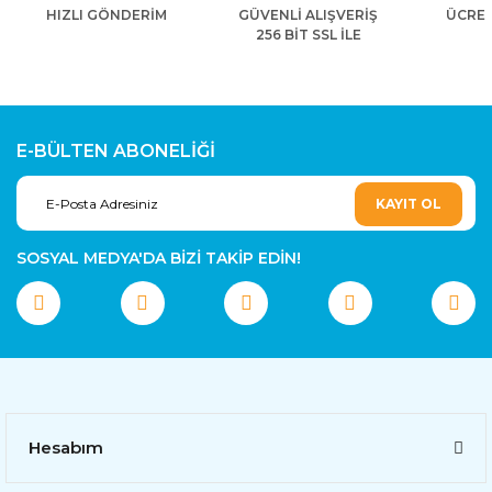
HIZLI GÖNDERİM
GÜVENLİ ALIŞVERİŞ
ÜCRET
256 BİT SSL İLE
E-BÜLTEN ABONELİĞİ
KAYIT OL
SOSYAL MEDYA'DA BİZİ TAKİP EDİN!
Hesabım