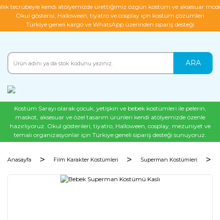
ıllık tecrübeyle kendi atölyemizde ürettiğimiz özgün kostüm ve aksesuar mode
Okul gösterisi, Halloween, tiyatro ve cosplay için kostüm çözümleri
Türkiye geneli kargo ve WhatsApp üzerinden sipariş desteği
ARA
Kostüm Sarayı olarak çocuk, yetişkin ve bebek kostümleri ile pelerin,
maskot, aksesuar ve özel tasarım ürünleri kendi atölyemizde özenle
hazırlıyoruz. Okul gösterileri, tiyatro, Halloween, cosplay, mezuniyet ve
temalı organizasyonlar için Türkiye geneli sipariş desteği sunuyoruz.
Anasayfa
Film Karakter Kostümleri
Superman Kostümleri