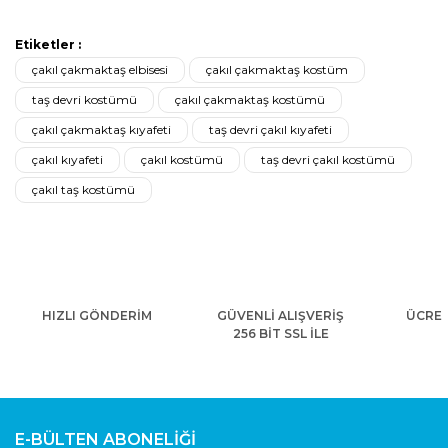
Etiketler :
çakıl çakmaktaş elbisesi
çakıl çakmaktaş kostüm
taş devri kostümü
çakıl çakmaktaş kostümü
çakıl çakmaktaş kıyafeti
taş devri çakıl kıyafeti
çakıl kıyafeti
çakıl kostümü
taş devri çakıl kostümü
çakıl taş kostümü
HIZLI GÖNDERİM
GÜVENLİ ALIŞVERİŞ
ÜCRET
256 BİT SSL İLE
E-BÜLTEN ABONELİĞİ