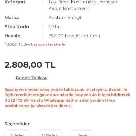
Kategori
Taş Devri Kostümleri
,
Yetişkin
Kadın Kostümleri
Marka
Kostüm Sarayı
Stok Kodu
Ç714
Havale
(%2,00 havale indirimi)
* 301,81 TL den başlayan taksitlerle!!
2.808,00 TL
Beden Tablosu
Sipariş vermeden önce beden tablosunu inceleyiniz. Beden ile
ilgili tereddüt ettiğiniz durumlarda, boy ve kilo bilgisi bildirerek
0 532 172 99 14 nolu Whatsapp hattımızdan yardım talep
edebilirsiniz. İyi alışverişler dileriz.
Seçenekler
S Beden
M Beden
L Beden