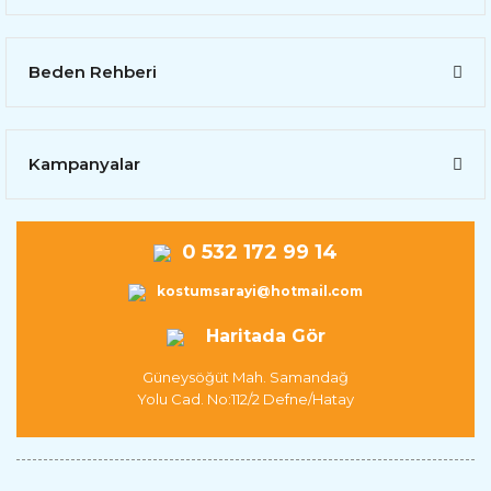
Beden Rehberi
Kampanyalar
0 532 172 99 14
kostumsarayi@hotmail.com
Haritada Gör
Güneysöğüt Mah. Samandağ
Yolu Cad. No:112/2 Defne/Hatay