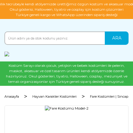
ıllık tecrübeyle kendi atölyemizde ürettiğimiz özgün kostüm ve aksesuar mode
Okul gösterisi, Halloween, tiyatro ve cosplay için kostüm çözümleri
Türkiye geneli kargo ve WhatsApp üzerinden sipariş desteği
ARA
Kostüm Sarayı olarak çocuk, yetişkin ve bebek kostümleri ile pelerin,
maskot, aksesuar ve özel tasarım ürünleri kendi atölyemizde özenle
hazırlıyoruz. Okul gösterileri, tiyatro, Halloween, cosplay, mezuniyet ve
temalı organizasyonlar için Türkiye geneli sipariş desteği sunuyoruz.
Anasayfa
Hayvan Karakter Kostümleri
Fare Kostümleri | Sincap K