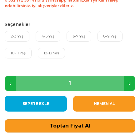
0 532 172 99 14 nolu Whatsapp hattımızdan yardım talep
edebilirsiniz. İyi alışverişler dileriz.
Seçenekler
2-3 Yaş
4-5 Yaş
6-7 Yaş
8-9 Yaş
10-11 Yaş
12-13 Yaş
SEPETE EKLE
HEMEN AL
Toptan Fiyat Al