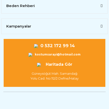
Beden Rehberi
Kampanyalar
0 532 172 99 14
kostumsarayi@hotmail.com
Haritada Gör
Güneysöğüt Mah. Samandağ
Yolu Cad. No:112/2 Defne/Hatay