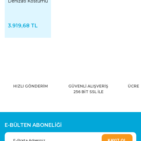
Denizatı Kostümü
3.919,68 TL
HIZLI GÖNDERİM
GÜVENLİ ALIŞVERİŞ
ÜCRET
256 BİT SSL İLE
E-BÜLTEN ABONELİĞİ
KAYIT OL