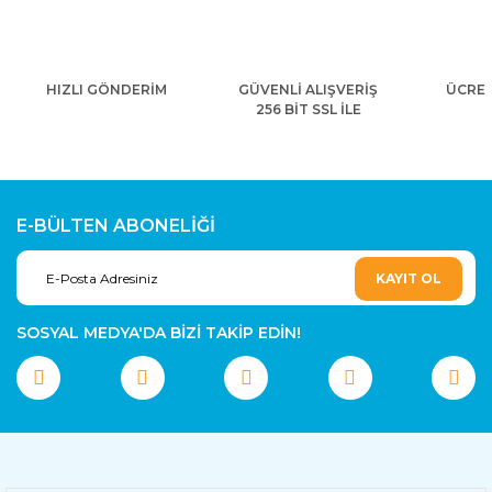
HIZLI GÖNDERİM
GÜVENLİ ALIŞVERİŞ
ÜCRET
256 BİT SSL İLE
E-BÜLTEN ABONELİĞİ
KAYIT OL
SOSYAL MEDYA'DA BİZİ TAKİP EDİN!