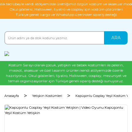
ıllık tecrübeyle kendi atölyemizde ürettiğimiz özgün kostüm ve aksesuar mode
Okul gösterisi, Halloween, tiyatro ve cosplay için kostüm çözümleri
Türkiye geneli kargo ve WhatsApp üzerinden sipariş desteği
ARA
Kostüm Sarayı olarak çocuk, yetişkin ve bebek kostümleri ile pelerin,
maskot, aksesuar ve özel tasarım ürünleri kendi atölyemizde özenle
hazırlıyoruz. Okul gösterileri, tiyatro, Halloween, cosplay, mezuniyet ve
temalı organizasyonlar için Türkiye geneli sipariş desteği sunuyoruz.
Anasayfa
Yetişkin Kostümleri
Kapüşonlu Cosplay Yeşil Kostüm Yet