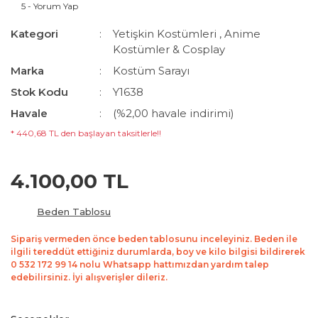
5 - Yorum Yap
Kategori
Yetişkin Kostümleri
,
Anime
Kostümler & Cosplay
Marka
Kostüm Sarayı
Stok Kodu
Y1638
Havale
(%2,00 havale indirimi)
* 440,68 TL den başlayan taksitlerle!!
4.100,00 TL
Beden Tablosu
Sipariş vermeden önce beden tablosunu inceleyiniz. Beden ile
ilgili tereddüt ettiğiniz durumlarda, boy ve kilo bilgisi bildirerek
0 532 172 99 14 nolu Whatsapp hattımızdan yardım talep
edebilirsiniz. İyi alışverişler dileriz.