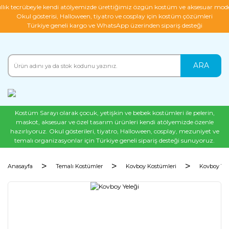
ıllık tecrübeyle kendi atölyemizde ürettiğimiz özgün kostüm ve aksesuar mode
Okul gösterisi, Halloween, tiyatro ve cosplay için kostüm çözümleri
Türkiye geneli kargo ve WhatsApp üzerinden sipariş desteği
ARA
Kostüm Sarayı olarak çocuk, yetişkin ve bebek kostümleri ile pelerin,
maskot, aksesuar ve özel tasarım ürünleri kendi atölyemizde özenle
hazırlıyoruz. Okul gösterileri, tiyatro, Halloween, cosplay, mezuniyet ve
temalı organizasyonlar için Türkiye geneli sipariş desteği sunuyoruz.
Anasayfa
Temalı Kostümler
Kovboy Kostümleri
Kovboy Yel