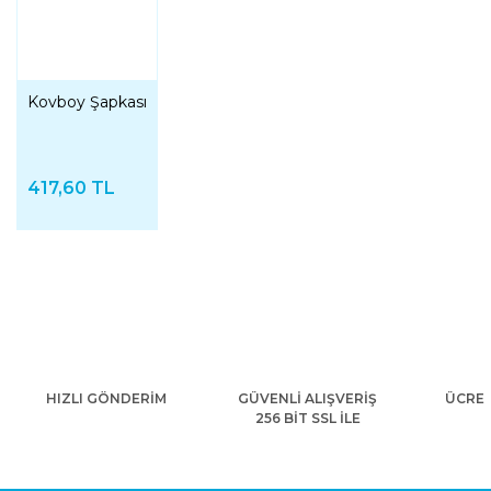
Kovboy Şapkası
417,60 TL
HIZLI GÖNDERİM
GÜVENLİ ALIŞVERİŞ
ÜCRET
256 BİT SSL İLE