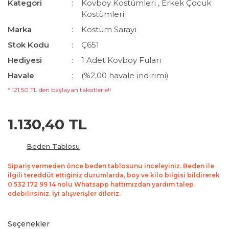
Kategori
Kovboy Kostümleri
,
Erkek Çocuk
Kostümleri
Marka
Kostüm Sarayı
Stok Kodu
Ç651
Hediyesi
1 Adet Kovboy Fuları
Havale
(%2,00 havale indirimi)
* 121,50 TL den başlayan taksitlerle!!
1.130,40 TL
Beden Tablosu
Sipariş vermeden önce beden tablosunu inceleyiniz. Beden ile
ilgili tereddüt ettiğiniz durumlarda, boy ve kilo bilgisi bildirerek
0 532 172 99 14 nolu Whatsapp hattımızdan yardım talep
edebilirsiniz. İyi alışverişler dileriz.
Seçenekler