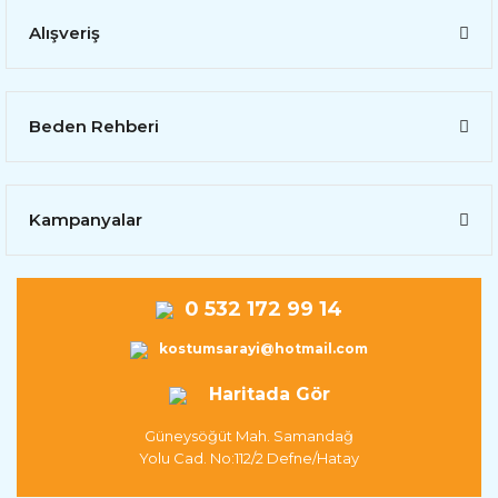
Alışveriş
Beden Rehberi
Kampanyalar
0 532 172 99 14
kostumsarayi@hotmail.com
Haritada Gör
Güneysöğüt Mah. Samandağ
Yolu Cad. No:112/2 Defne/Hatay