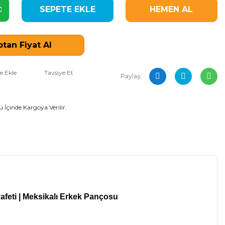
SEPETE EKLE
HEMEN AL
tan Fiyat Al
Tavsiye Et
Paylaş:
 İçinde Kargoya Verilir.
afeti | Meksikalı Erkek Pançosu