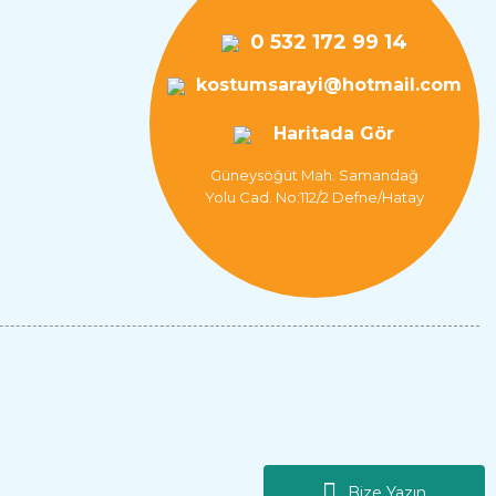
0 532 172 99 14
kostumsarayi@hotmail.com
Hintli Erkek Kostümü
Haritada Gör
L
Güneysöğüt Mah. Samandağ
3.317,76 TL
Yolu Cad. No:112/2 Defne/Hatay
Bize Yazın