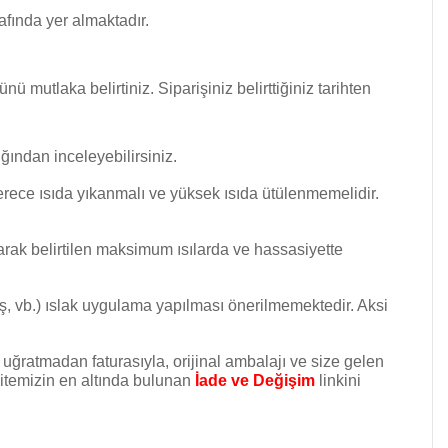
ında yer almaktadır.
 mutlaka belirtiniz. Siparişiniz belirttiğiniz tarihten
ığından inceleyebilirsiniz.
derece ısıda yıkanmalı ve yüksek ısıda ütülenmemelidir.
arak belirtilen maksimum ısılarda ve hassasiyette
taş, vb.) ıslak uygulama yapılması önerilmemektedir. Aksi
ğratmadan faturasıyla, orijinal ambalajı ve size gelen
n sitemizin en altında bulunan
İade ve Değişim
linkini