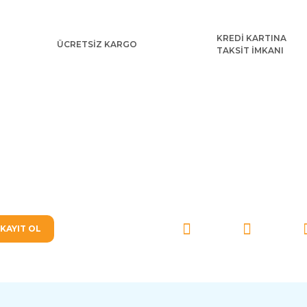
KREDİ KARTINA
ÜCRETSİZ KARGO
TAKSİT İMKANI
Arap K
Gönder
3.06
İspanyol Matador Erkek Çocuk Kostümü
SOSYAL MEDYA'DA BİZ
3.096,00 TL
KAYIT OL