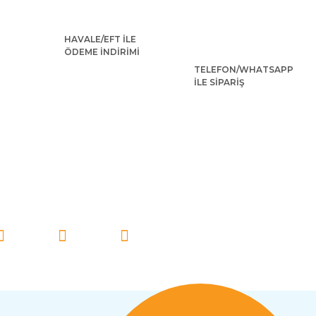
HAVALE/EFT İLE
ÖDEME İNDİRİMİ
ostümü
Hintli Kız Kostümü
TELEFON/WHATSAPP
İLE SİPARİŞ
7,20 TL
2.505,60 TL
İ TAKİP EDİN!