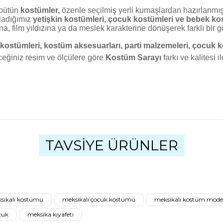
 bütün
kostümler,
özenle seçilmiş yerli kumaşlardan hazırlanmıştı
ladığımız
yetişkin kostümleri, çocuk kostümleri ve
bebek kos
a, film yıldızına ya da
meslek karakterine dönüşerek farklı bir 
 kostümleri,
kostüm aksesuarları, parti malzemeleri, çocuk 
ceğiniz resim ve ölçülere göre
Kostüm Sarayı
farkı ve kalitesi 
ularda yetersiz gördüğünüz noktaları öneri formunu kullanarak tarafımıza
Bu ürüne ilk yorumu siz yapın!
TAVSİYE ÜRÜNLER
Yorum Yaz
sikalı kostümü
meksikalı çocuk kostümü
meksikalı kostüm model
cuk
meksika kıyafeti