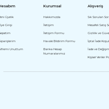
Hesabım
Kurumsal
Alışveriş
Yeni Üyelik
Hakkımızda
Sık Sorulan Sor
Üye Girişi
İletişim
Mesafeli Satış 
Sepetim
İletişim Formu
Gizlilik ve Güv
Japon Kimono Kostümü
Siparişlerim
Havale Bildirim Formu
İptal İade Koşul
2.620,80 TL
Çocuk Japon Kimono K
Şifremi Unuttum
Banka Hesap
İade ve Değişi
Numaralarımız
2.728,80 TL
Kişisel Veriler P