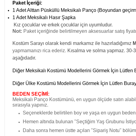
Paket İçeriği:
1 Adet Alttan Püsküllü Meksikalı Panço (Boyundan geçirm
1 Adet Meksikalı Hasır Şapka
Kız çocuklar ve erkek çocuklar için uyumludur.
Not:
Paket içeriğinde belirtilmeyen aksesuarlar satış fiyatı
Kostüm Sarayı olarak kendi markamız ile hazırladığımız
M
yapmamanızı rica ederiz.
Kısalma ve solma yapmaz.
30-3
aşağıdadır.
Diğer Meksikalı Kostümü Modellerini Görmek İçin Lütfen
Diğer Ülke Kostümü Modellerini Görmek İçin Lütfen Bura
BEDEN SEÇİMİ:
Meksikalı Panço Kostümünü, en uygun ölçüde satın ala
sırasıyla yapınız.
Seçeneklerde belirtilen boy ve yaşa en uygun bedeni
Hemen altında bulunan "Seçtiğim Yaş Grubunu İstiyor
Daha sonra hemen üstte açılan "Sipariş Notu" bölümün