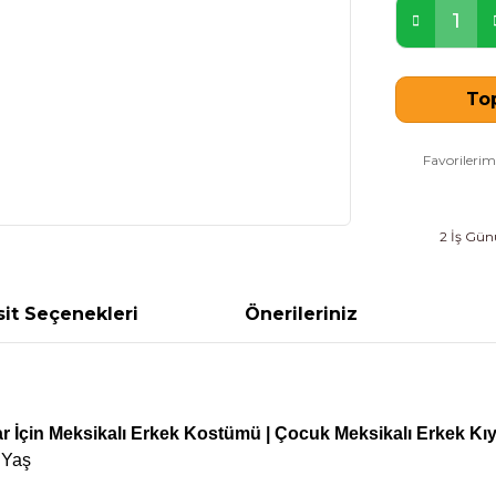
Top
2 İş Günü
it Seçenekleri
Önerileriniz
r İçin
Meksikalı
Erkek
Kostümü
| Çocuk
Meksikalı
Erkek
Kıy
 Yaş