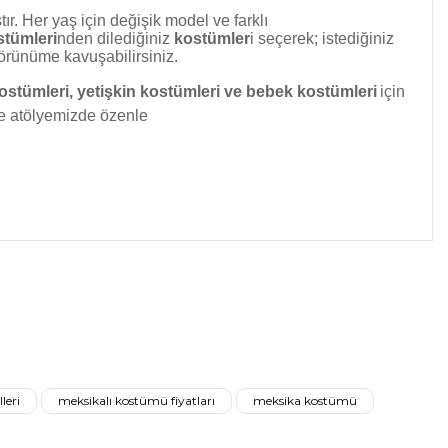
r. Her yaş için değişik model ve farklı
tümleri
nden dilediğiniz
kostümler
i seçerek; istediğiniz
görünüme kavuşabilirsiniz.
kostümleri,
yetişkin kostümleri ve bebek kostümleri
için
ile atölyemizde özenle
 iletebilirsiniz.
leri
meksikalı kostümü fiyatları
meksika kostümü