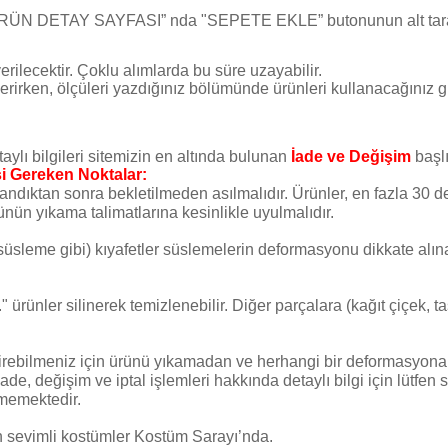
"ÜRÜN DETAY SAYFASI” nda "SEPETE EKLE” butonunun alt taraf
erilecektir. Çoklu alımlarda bu süre uzayabilir.
rirken, ölçüleri yazdığınız bölümünde ürünleri kullanacağınız günü
detaylı bilgileri sitemizin en altında bulunan
İade ve Değişim
başl
i Gereken Noktalar:
kandıktan sonra bekletilmeden asılmalıdır. Ürünler, en fazla 30 
nün yıkama talimatlarına kesinlikle uyulmalıdır.
 süsleme gibi) kıyafetler süslemelerin deformasyonu dikkate alın
" ürünler silinerek temizlenebilir. Diğer parçalara (kağıt çiçek, 
rebilmeniz için ürünü yıkamadan ve herhangi bir deformasyona u
. İade, değişim ve iptal işlemleri hakkında detaylı bilgi için lütfe
lmemektedir.
 en sevimli kostümler Kostüm Sarayı’nda.