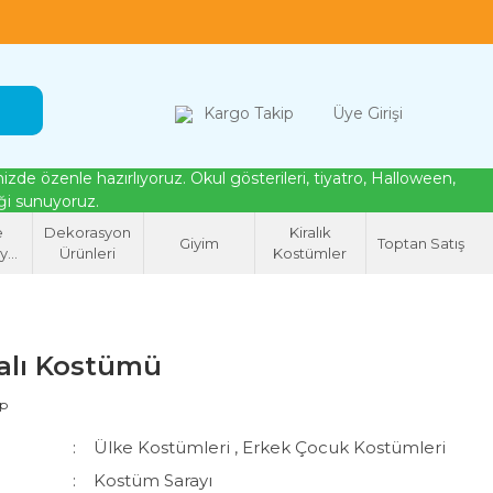
loween, tiyatro ve cosplay için kostüm çözümleri
Kargo Takip
Üye Girişi
de özenle hazırlıyoruz. Okul gösterileri, tiyatro, Halloween,
eği sunuyoruz.
e
Dekorasyon
Kiralık
Giyim
Toptan Satış
syon
Ürünleri
Kostümler
eri
alı Kostümü
ap
Ülke Kostümleri
,
Erkek Çocuk Kostümleri
Kostüm Sarayı