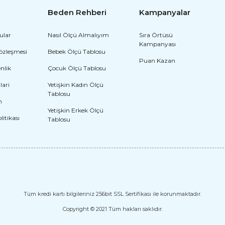
Beden Rehberi
Kampanyalar
ular
Nasıl Ölçü Almalıyım
Sıra Örtüsü
Kampanyası
Japon Kostümü
Sözleşmesi
Bebek Ölçü Tablosu
Kız Japon Kostümü
Puan Kazan
enlik
Çocuk Ölçü Tablosu
2.361,60 T
2.664,00 TL
lari
Yetişkin Kadın Ölçü
Tablosu
ostümü
m
Yetişkin Erkek Ölçü
olitikası
Tablosu
Tüm kredi kartı bilgileriniz 256bit SSL Sertifikası ile korunmaktadır.
Copyright © 2021 Tüm hakları saklıdır.