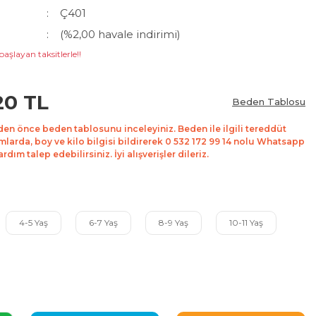
Ç401
(%2,00 havale indirimi)
başlayan taksitlerle!!
20 TL
Beden Tablosu
den önce beden tablosunu inceleyiniz. Beden ile ilgili tereddüt
mlarda, boy ve kilo bilgisi bildirerek 0 532 172 99 14 nolu Whatsapp
dım talep edebilirsiniz. İyi alışverişler dileriz.
4-5 Yaş
6-7 Yaş
8-9 Yaş
10-11 Yaş