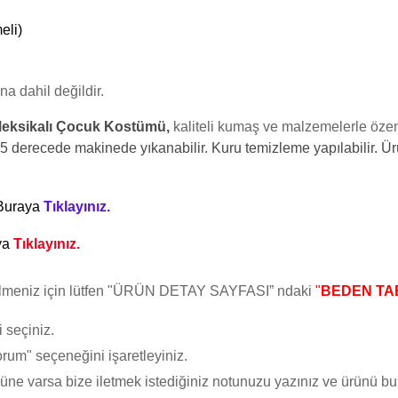
eli)
na dahil değildir.
eksikalı Çocuk Kostümü,
kaliteli kumaş ve malzemelerle özen
5 derecede makinede yıkanabilir. Kuru temizleme yapılabilir. Ürünl
 Buraya
Tıklayınız.
ya
Tıklayınız.
bilmeniz için lütfen "ÜRÜN DETAY SAYFASI” ndaki
"
BEDEN TA
 seçiniz.
um" seçeneğini işaretleyiniz.
e varsa bize iletmek istediğiniz notunuzu yazınız ve ürünü bu ş