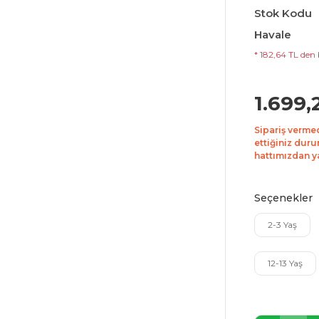
Stok Kodu
Havale
* 182,64 TL den 
1.699,
Sipariş verme
ettiğiniz duru
hattımızdan yar
Seçenekler
2-3 Yaş
12-13 Yaş