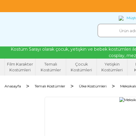
18 yıllık tecrübeyle kendi atölyemizde ürettiğ
Müşte
Kostüm Sarayı olarak çocuk, yetişkin ve bebek kostümleri ile
cosplay, mezu
Film Karakter
Temalı
Çocuk
Yetişkin
Kostümleri
Kostümler
Kostümleri
Kostümleri
K
Anasayfa
Temalı Kostümler
Ülke Kostümleri
Meksikal