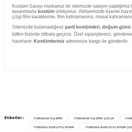
Kostüm Sarayı markamız ile sitemizde satışını yaptığımız
tasarımlarla
kostüm
üretiyoruz.
Atölyemizde özenle hazır
çizgi film karakterine, film kahramanına, masal kahramanın
Sitemizde bulamadığınız
parti kostümleri, doğum günü
lütfen bizimle irtibata geçiniz.
Özel siparişleriniz, göndere
hazırlanır.
Kostümleriniz
adresinize kargo ile gönderilir.
Bu ürünün fiyat bilgisi, resim, ürün açıklamalarında ve diğer kon
Görüş ve önerileriniz için teşekkür ederiz.
Ürün resmi kalitesiz, bozuk veya görüntülenemiyor.
Ürün açıklamasında eksik bilgiler bulunuyor.
Ürün bilgilerinde hatalar bulunuyor.
Ürün fiyatı diğer sitelerden daha pahalı.
Etiketler :
meksikalı kıyafeti
meksikalı kıyafeti çocuk
mek
Bu ürüne benzer farklı alternatifler olmalı.
meksika kostümü erkek
meksika kostümü erkek ço