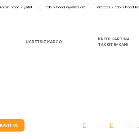
robin hood kıyafeti
robin hood kıyafeti kız
kız çocuk robin hood 
KREDİ KARTINA
ÜCRETSİZ KARGO
TAKSİT İMKANI
Gönder
T
cuk Kostümü
Teen Titan Robin Kostümü Kaslı
3.585,60 TL
SOSYAL MEDYA'DA BİZ
KAYIT OL