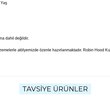
3 Yaş
na dahil değildir.
zemelerle atölyemizde özenle hazırlanmaktadır. Robin Hood Kız Avc
ularda yetersiz gördüğünüz noktaları öneri formunu kullanarak tarafımıza
Bu ürüne ilk yorumu siz yapın!
TAVSİYE ÜRÜNLER
Yorum Yaz