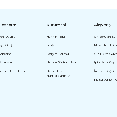
Hesabım
Kurumsal
Alışveriş
Yeni Üyelik
Hakkımızda
Sık Sorulan Sor
Üye Girişi
İletişim
Mesafeli Satış 
Peter Pan Kostüm
Temel Reis Kostümü Model-2
Sepetim
İletişim Formu
Gizlilik ve Güv
2.829,60 TL
3.060,00 TL
Siparişlerim
Havale Bildirim Formu
İptal İade Koşul
Şifremi Unuttum
Banka Hesap
İade ve Değişi
Numaralarımız
Kişisel Veriler P