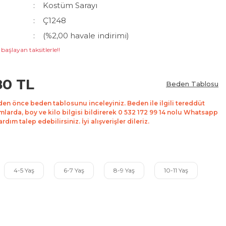
Kostüm Sarayı
Ç1248
(%2,00 havale indirimi)
başlayan taksitlerle!!
80 TL
Beden Tablosu
den önce beden tablosunu inceleyiniz. Beden ile ilgili tereddüt
mlarda, boy ve kilo bilgisi bildirerek 0 532 172 99 14 nolu Whatsapp
dım talep edebilirsiniz. İyi alışverişler dileriz.
4-5 Yaş
6-7 Yaş
8-9 Yaş
10-11 Yaş