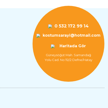
0 532 172 99 14
kyo Kostümü
Pinokyo Kostümü Lüx
kostumsarayi@hotmail.com
710,08 TL
3.386,88 TL
Haritada Gör
Güneysöğüt Mah. Samandağ
Yolu Cad. No:112/2 Defne/Hatay