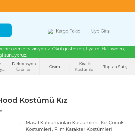
loween, tiyatro ve cosplay için kostüm çözümleri
Kargo Takip
Üye Girişi
de özenle hazırlıyoruz. Okul gösterileri, tiyatro, Halloween,
eği sunuyoruz.
e
Dekorasyon
Kiralık
Giyim
Toptan Satış
syon
Ürünleri
Kostümler
eri
Hood Kostümü Kız
ap
Masal Kahramanları Kostümleri
,
Kız Çocuk
Kostümleri
,
Film Karakter Kostümleri