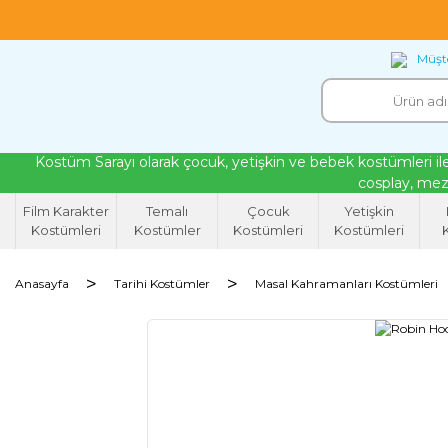
18 yıllık tecrübeyle kendi atölyemizde ürettiğ
Müşte
Kostüm Sarayı olarak çocuk, yetişkin ve bebek kostümleri ile
cosplay, mezu
Film Karakter
Temalı
Çocuk
Yetişkin
Kostümleri
Kostümler
Kostümleri
Kostümleri
K
Anasayfa
Tarihi Kostümler
Masal Kahramanları Kostümleri