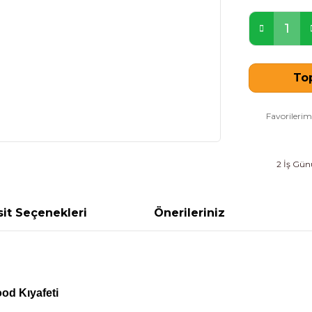
Top
2 İş Günü
it Seçenekleri
Önerileriniz
ood
Kıyafeti