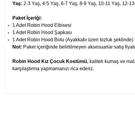
Yaş:
2-3 Yaş, 4-5 Yaş, 6-7 Yaş, 8-9 Yaş, 10-11 Yaş, 12-1
Paket İçeriği:
1 Adet Robin Hood Elbisesi
1 Adet Robin Hood Şapkası
1 Adet Robin Hood Botu (Ayakkabı üzeri tozluk şeklinde)
Not:
Paket içeriğinde belirtilmeyen aksesuarlar satış fiyatı
Robin Hood Kız Çocuk Kostümü,
kaliteli kumaş ve mal
karşılaştırma yapmamanızı rica ederiz.
Bu ürünün fiyat bilgisi, resim, ürün açıklamalarında ve diğer kon
Görüş ve önerileriniz için teşekkür ederiz.
Ürün resmi kalitesiz, bozuk veya görüntülenemiyor.
Ürün açıklamasında eksik bilgiler bulunuyor.
Ürün bilgilerinde hatalar bulunuyor.