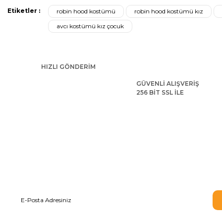
Ürün fiyatı diğer sitelerden daha pahalı.
Etiketler :
robin hood kostümü
robin hood kostümü kız
Bu ürüne benzer farklı alternatifler olmalı.
avcı kostümü kız çocuk
HIZLI GÖNDERİM
GÜVENLİ ALIŞVERİŞ
256 BİT SSL İLE
Riddler Bilmececi Kostümü
Kızılderili Erkek Ço
2.554,56 TL
3.067,20 TL
E-BÜLTEN ABONELİĞİ