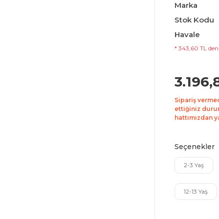
Marka
Stok Kodu
Havale
* 343,60 TL den 
3.196,
Sipariş verme
ettiğiniz duru
hattımızdan yar
Seçenekler
2-3 Yaş
12-13 Yaş