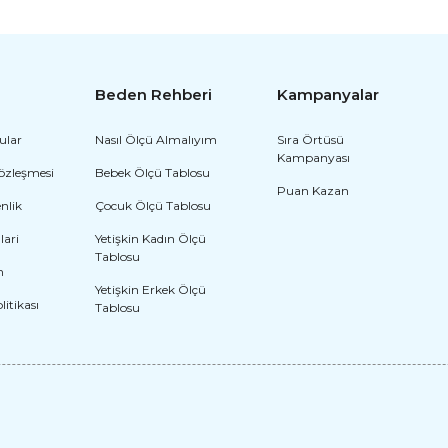
Beden Rehberi
Kampanyalar
Pino
ular
Nasıl Ölçü Almalıyım
Sıra Örtüsü
2.
Kampanyası
Sözleşmesi
Bebek Ölçü Tablosu
ü Model-1
Peter Pan Kostümü Model-2
Puan Kazan
enlik
Çocuk Ölçü Tablosu
2.318,40 TL
lari
Yetişkin Kadın Ölçü
Tablosu
m
Yetişkin Erkek Ölçü
olitikası
Tablosu