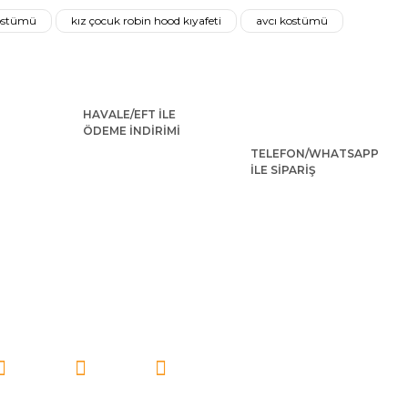
kostümü
kız çocuk robin hood kıyafeti
avcı kostümü
HAVALE/EFT İLE
ÖDEME İNDİRİMİ
TELEFON/WHATSAPP
İLE SİPARİŞ
emel Reis Kostümü Model-1
3.864,00 TL
İ TAKİP EDİN!