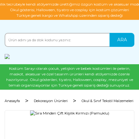
ıllık tecrübeyle kendi atölyemizde ürettiğimiz özgün kostüm ve aksesuar mode
Okul gösterisi, Halloween, tiyatro ve cosplay için kostüm çözümleri
Türkiye geneli kargo ve WhatsApp üzerinden sipariş desteği
ARA
Kostüm Sarayı olarak çocuk, yetişkin ve bebek kostümleri ile pelerin,
maskot, aksesuar ve özel tasarım ürünleri kendi atölyemizde özenle
hazırlıyoruz. Okul gösterileri, tiyatro, Halloween, cosplay, mezuniyet ve
temalı organizasyonlar için Türkiye geneli sipariş desteği sunuyoruz.
Anasayfa
Dekorasyon Ürünleri
Okul & Sınıf Tekstil Malzemeleri