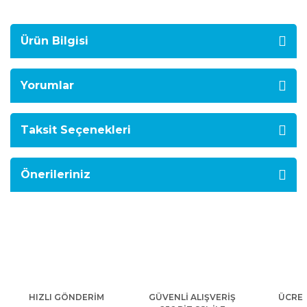
Ürün Bilgisi
Yorumlar
Taksit Seçenekleri
Önerileriniz
HIZLI GÖNDERİM
GÜVENLİ ALIŞVERİŞ
ÜCRET