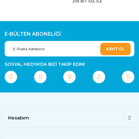
256 BİT SSL İLE
E-BÜLTEN ABONELİĞİ
KAYIT OL
SOSYAL MEDYA'DA BİZİ TAKİP EDİN!
Hesabım