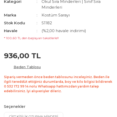
Kategori
Okul Sıra Minderleri | Sınıf Sıra
Minderleri
Marka
Kostüm Sarayı
Stok Kodu
S1182
Havale
(%2,00 havale indirimi)
* 100,60 TL den başlayan taksitlerle!!
936,00 TL
Beden Tablosu
Sipariş vermeden önce beden tablosunu inceleyiniz. Beden ile
ilgili tereddüt ettiğiniz durumlarda, boy ve kilo bilgisi bildirerek
0 532 172 99 14 nolu Whatsapp hattımızdan yardım talep
edebilirsiniz. İyi alışverişler dileriz.
Seçenekler
ÇİFT KİŞİLİK OTURMA MİNDERİ