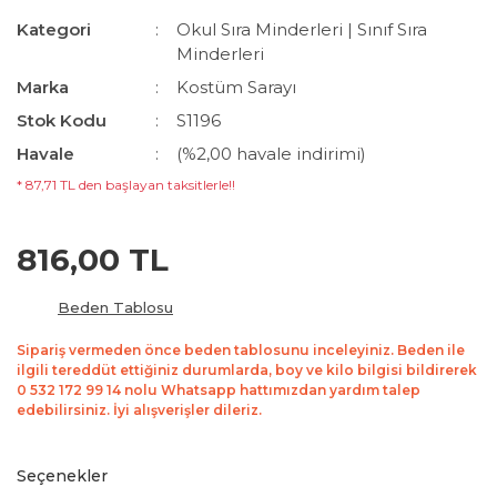
Kategori
Okul Sıra Minderleri | Sınıf Sıra
Minderleri
Marka
Kostüm Sarayı
Stok Kodu
S1196
Havale
(%2,00 havale indirimi)
* 87,71 TL den başlayan taksitlerle!!
816,00 TL
Beden Tablosu
Sipariş vermeden önce beden tablosunu inceleyiniz. Beden ile
ilgili tereddüt ettiğiniz durumlarda, boy ve kilo bilgisi bildirerek
0 532 172 99 14 nolu Whatsapp hattımızdan yardım talep
edebilirsiniz. İyi alışverişler dileriz.
Seçenekler