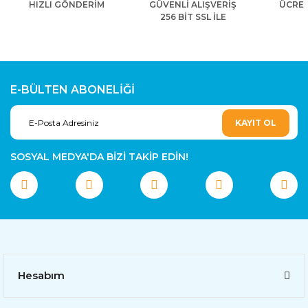
HIZLI GÖNDERİM
GÜVENLİ ALIŞVERİŞ
ÜCRET
256 BİT SSL İLE
E-BÜLTEN ABONELİĞİ
KAYIT OL
SOSYAL MEDYA'DA BİZİ TAKİP EDİN!
Hesabım