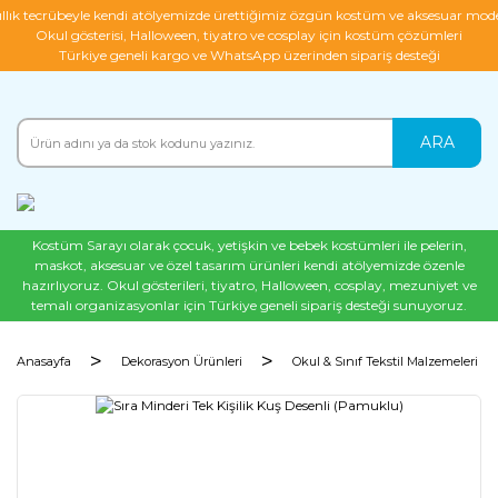
ıllık tecrübeyle kendi atölyemizde ürettiğimiz özgün kostüm ve aksesuar mode
Okul gösterisi, Halloween, tiyatro ve cosplay için kostüm çözümleri
Türkiye geneli kargo ve WhatsApp üzerinden sipariş desteği
ARA
Kostüm Sarayı olarak çocuk, yetişkin ve bebek kostümleri ile pelerin,
maskot, aksesuar ve özel tasarım ürünleri kendi atölyemizde özenle
hazırlıyoruz. Okul gösterileri, tiyatro, Halloween, cosplay, mezuniyet ve
temalı organizasyonlar için Türkiye geneli sipariş desteği sunuyoruz.
Anasayfa
Dekorasyon Ürünleri
Okul & Sınıf Tekstil Malzemeleri