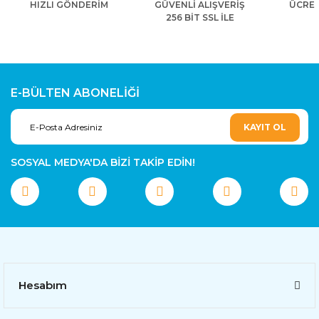
HIZLI GÖNDERİM
GÜVENLİ ALIŞVERİŞ
ÜCRET
256 BİT SSL İLE
E-BÜLTEN ABONELİĞİ
KAYIT OL
SOSYAL MEDYA'DA BİZİ TAKİP EDİN!
Hesabım