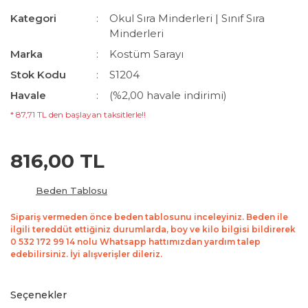
Kategori
Okul Sıra Minderleri | Sınıf Sıra
Minderleri
Marka
Kostüm Sarayı
Stok Kodu
S1204
Havale
(%2,00 havale indirimi)
* 87,71 TL den başlayan taksitlerle!!
816,00 TL
Beden Tablosu
Sipariş vermeden önce beden tablosunu inceleyiniz. Beden ile
ilgili tereddüt ettiğiniz durumlarda, boy ve kilo bilgisi bildirerek
0 532 172 99 14 nolu Whatsapp hattımızdan yardım talep
edebilirsiniz. İyi alışverişler dileriz.
Seçenekler