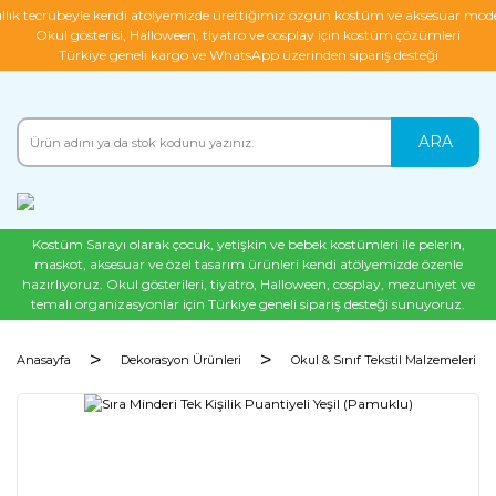
ıllık tecrübeyle kendi atölyemizde ürettiğimiz özgün kostüm ve aksesuar mode
Okul gösterisi, Halloween, tiyatro ve cosplay için kostüm çözümleri
Türkiye geneli kargo ve WhatsApp üzerinden sipariş desteği
ARA
Kostüm Sarayı olarak çocuk, yetişkin ve bebek kostümleri ile pelerin,
maskot, aksesuar ve özel tasarım ürünleri kendi atölyemizde özenle
hazırlıyoruz. Okul gösterileri, tiyatro, Halloween, cosplay, mezuniyet ve
temalı organizasyonlar için Türkiye geneli sipariş desteği sunuyoruz.
Anasayfa
Dekorasyon Ürünleri
Okul & Sınıf Tekstil Malzemeleri