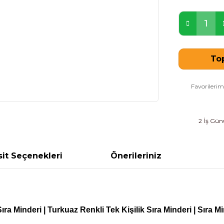
Top
2 İş Günü
it Seçenekleri
Önerileriniz
ıra Minderi | Turkuaz Renkli Tek Kişilik Sıra Minderi | Sıra M