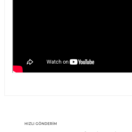
Bu ürünün fiyat bilgisi, resim, ürün açıklamalarında ve diğer kon
Görüş ve önerileriniz için teşekkür ederiz.
Ürün resmi kalitesiz, bozuk veya görüntülenemiyor.
HIZLI GÖNDERİM
Ürün açıklamasında eksik bilgiler bulunuyor.