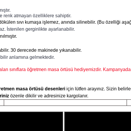
mıştır.
 renk atmayan özelliklere sahiptir.
e dökülen sıvı kumaşa işlemez, anında silinebilir. (Bu özelliği aşa
z. İstenilen gerginlikte ayarlanabilir.
ılmıştır.
labilir. 30 derecede makinede yıkanabilir.
ebilir anlamına gelmektedir.
 alan sınıflara öğretmen masa örtüsü hediyemizdir. Kampanyadan
öğretmen masa örtüsü desenleri
için lütfen arayınız. Sizin belir
iniz
özenle dikilir ve adresinize kargolanır.