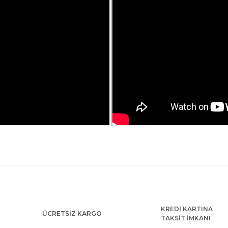
ularda yetersiz gördüğünüz noktaları öneri formunu kullanarak tarafımıza
Bu ürüne ilk yorumu siz yapın!
KREDİ KARTINA
Yorum Yaz
ÜCRETSİZ KARGO
TAKSİT İMKANI