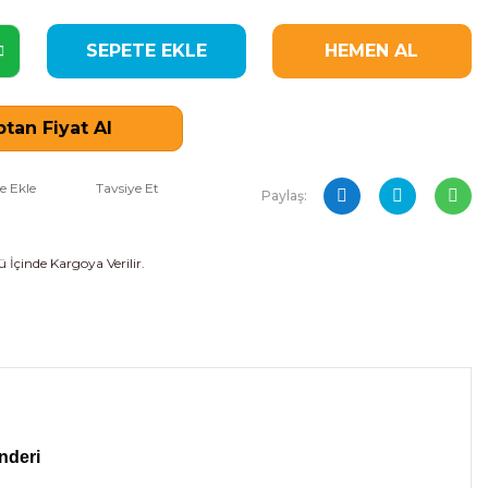
SEPETE EKLE
HEMEN AL
tan Fiyat Al
Tavsiye Et
Paylaş:
 İçinde Kargoya Verilir.
inderi