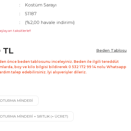
Kostüm Sarayı
S1187
(%2,00 havale indirimi)
şlayan taksitlerle!!
0 TL
Beden Tablosu
den önce beden tablosunu inceleyiniz. Beden ile ilgili tereddüt
mlarda, boy ve kilo bilgisi bildirerek 0 532 172 99 14 nolu Whatsapp
dım talep edebilirsiniz. İyi alışverişler dileriz.
K OTURMA MİNDERİ
K OTURMA MİNDERİ + SIRTLIK (+ ÜCRET)