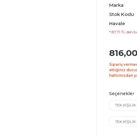
Marka
Stok Kodu
Havale
* 87,71 TL den ba
816,0
Sipariş verme
ettiğiniz duru
hattımızdan yar
Seçenekler
TEK KİŞİLİ
TEK KİŞİLİ