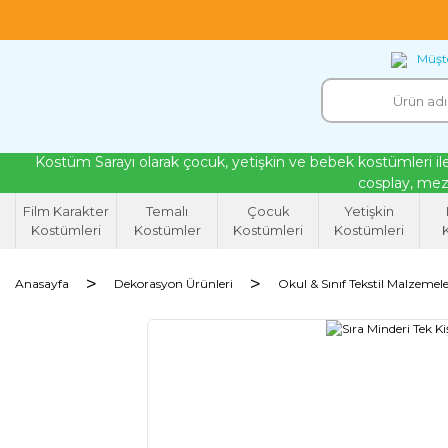
18 yıllık tecrübeyle kendi atölyemizde ürettiğ
Müşte
Kostüm Sarayı olarak çocuk, yetişkin ve bebek kostümleri ile
cosplay, mezu
Film Karakter
Temalı
Çocuk
Yetişkin
Kostümleri
Kostümler
Kostümleri
Kostümleri
K
Anasayfa
Dekorasyon Ürünleri
Okul & Sınıf Tekstil Malzemele