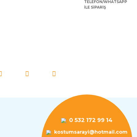
TELEFON/WHATSAPP
İLE SİPARİŞ
İ TAKİP EDİN!
0 532 172 99 14
kostumsarayi@hotmail.com