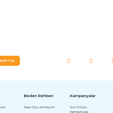
SOSYAL MEDYA'DA BİZ
Gönder
KAYIT OL
Beden Rehberi
Kampanyalar
ular
Nasıl Ölçü Almalıyım
Sıra Örtüsü
Kampanyası