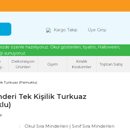
loween, tiyatro ve cosplay için kostüm çözümleri
Kargo Takip
Üye Girişi
de özenle hazırlıyoruz. Okul gösterileri, tiyatro, Halloween,
eği sunuyoruz.
e
Dekorasyon
Kiralık
Giyim
Toptan Satış
syon
Ürünleri
Kostümler
eri
şilik Turkuaz (Pamuklu)
nderi Tek Kişilik Turkuaz
lu)
ap
Okul Sıra Minderleri | Sınıf Sıra Minderleri