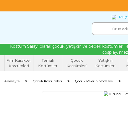
18 yıllık tecrübeyle kendi atölyemizde ürettiğ
Müşte
Kostüm Sarayı olarak çocuk, yetişkin ve bebek kostümleri ile
cosplay, mezu
Film Karakter
Temalı
Çocuk
Yetişkin
Kostümleri
Kostümler
Kostümleri
Kostümleri
K
Anasayfa
Çocuk Kostümleri
Çocuk Pelerin Modelleri
T