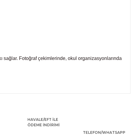
ı sağlar. Fotoğraf çekimlerinde, okul organizasyonlarında
 iletebilirsiniz.
HAVALE/EFT İLE
ÖDEME İNDİRİMİ
TELEFON/WHATSAPP