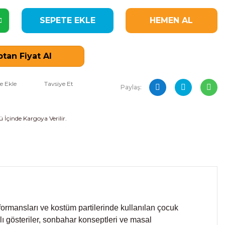
SEPETE EKLE
HEMEN AL
tan Fiyat Al
Tavsiye Et
Paylaş:
 İçinde Kargoya Verilir.
formansları ve kostüm partilerinde kullanılan çocuk
lı gösteriler, sonbahar konseptleri ve masal