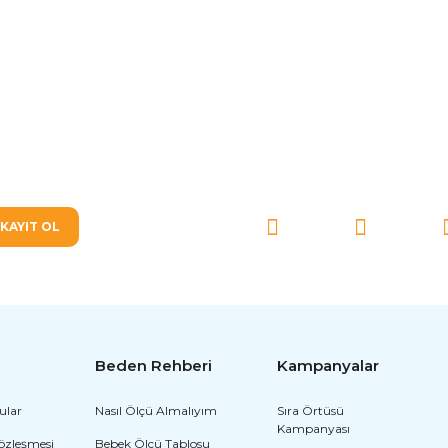
SOSYAL MEDYA'DA BİZ
Gönder
KAYIT OL
Beden Rehberi
Kampanyalar
ular
Nasıl Ölçü Almalıyım
Sıra Örtüsü
Kampanyası
Sözleşmesi
Bebek Ölçü Tablosu