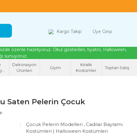
loween, tiyatro ve cosplay için kostüm çözümleri
Kargo Takip
Üye Girişi
de özenle hazırlıyoruz. Okul gösterileri, tiyatro, Halloween,
eği sunuyoruz.
e
Dekorasyon
Kiralık
Giyim
Toptan Satış
syon
Ürünleri
Kostümler
eri
u Saten Pelerin Çocuk
ap
Çocuk Pelerin Modelleri
,
Cadılar Bayramı
Kostümleri | Halloween Kostümleri