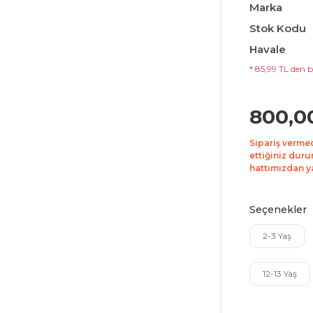
Marka
Stok Kodu
Havale
* 85,99 TL den b
800,0
Sipariş verme
ettiğiniz duru
hattımızdan yar
Seçenekler
2-3 Yaş
12-13 Yaş