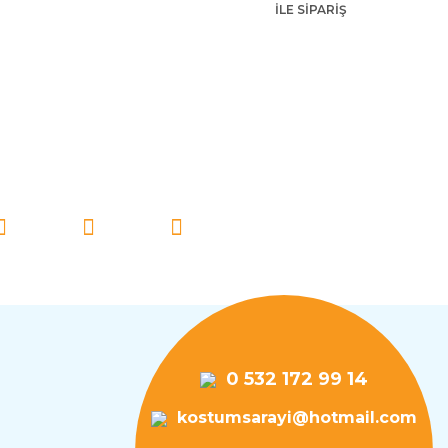
İLE SİPARİŞ
İ TAKİP EDİN!
0 532 172 99 14
kostumsarayi@hotmail.com