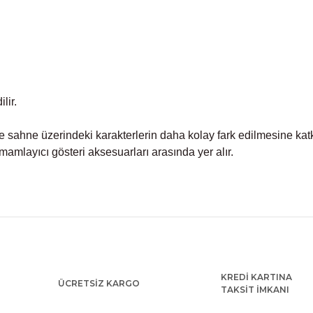
lir.
 sahne üzerindeki karakterlerin daha kolay fark edilmesine katk
amlayıcı gösteri aksesuarları arasında yer alır.
ularda yetersiz gördüğünüz noktaları öneri formunu kullanarak tarafımıza
Bu ürüne ilk yorumu siz yapın!
KREDİ KARTINA
Yorum Yaz
ÜCRETSİZ KARGO
TAKSİT İMKANI