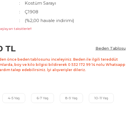
Kostüm Sarayı
Ç1908
(%2,00 havale indirimi)
aşlayan taksitlerle!!
0 TL
Beden Tablosu
den önce beden tablosunu inceleyiniz. Beden ile ilgili tereddüt
mlarda, boy ve kilo bilgisi bildirerek 0 532 172 99 14 nolu Whatsapp
dım talep edebilirsiniz. İyi alışverişler dileriz.
4-5 Yaş
6-7 Yaş
8-9 Yaş
10-11 Yaş