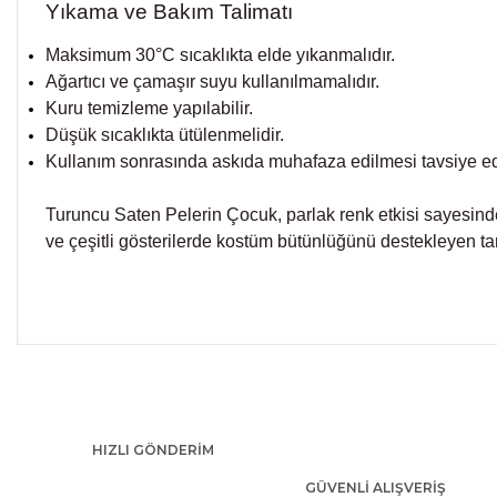
Yıkama ve Bakım Talimatı
Maksimum 30°C sıcaklıkta elde yıkanmalıdır.
Ağartıcı ve çamaşır suyu kullanılmamalıdır.
Kuru temizleme yapılabilir.
Düşük sıcaklıkta ütülenmelidir.
Kullanım sonrasında askıda muhafaza edilmesi tavsiye edi
Turuncu Saten Pelerin Çocuk, parlak renk etkisi sayesinde
ve çeşitli gösterilerde kostüm bütünlüğünü destekleyen tam
Bu ürünün fiyat bilgisi, resim, ürün açıklamalarında ve diğer kon
Görüş ve önerileriniz için teşekkür ederiz.
Ürün resmi kalitesiz, bozuk veya görüntülenemiyor.
HIZLI GÖNDERİM
Ürün açıklamasında eksik bilgiler bulunuyor.
Ürün bilgilerinde hatalar bulunuyor.
GÜVENLİ ALIŞVERİŞ