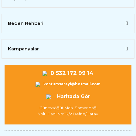
Beden Rehberi
Kampanyalar
0 532 172 99 14
kostumsarayi@hotmail.com
Haritada Gör
Güneysöğüt Mah. Samandağ
Yolu Cad. No:112/2 Defne/Hatay