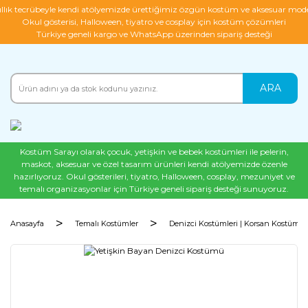
ıllık tecrübeyle kendi atölyemizde ürettiğimiz özgün kostüm ve aksesuar mode
Okul gösterisi, Halloween, tiyatro ve cosplay için kostüm çözümleri
Türkiye geneli kargo ve WhatsApp üzerinden sipariş desteği
ARA
Kostüm Sarayı olarak çocuk, yetişkin ve bebek kostümleri ile pelerin,
maskot, aksesuar ve özel tasarım ürünleri kendi atölyemizde özenle
hazırlıyoruz. Okul gösterileri, tiyatro, Halloween, cosplay, mezuniyet ve
temalı organizasyonlar için Türkiye geneli sipariş desteği sunuyoruz.
Anasayfa
Temalı Kostümler
Denizci Kostümleri | Korsan Kostümler