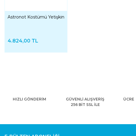
Astronot Kostümü Yetişkin
4.824,00 TL
HIZLI GÖNDERİM
GÜVENLİ ALIŞVERİŞ
ÜCRET
256 BİT SSL İLE