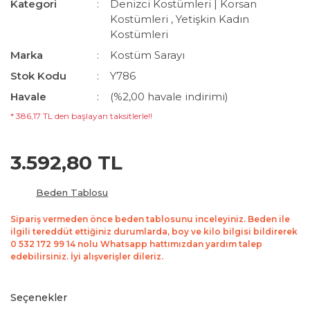
Kategori
Denizci Kostümleri | Korsan
Kostümleri
,
Yetişkin Kadın
Kostümleri
Marka
Kostüm Sarayı
Stok Kodu
Y786
Havale
(%2,00 havale indirimi)
* 386,17 TL den başlayan taksitlerle!!
3.592,80 TL
Beden Tablosu
Sipariş vermeden önce beden tablosunu inceleyiniz. Beden ile
ilgili tereddüt ettiğiniz durumlarda, boy ve kilo bilgisi bildirerek
0 532 172 99 14 nolu Whatsapp hattımızdan yardım talep
edebilirsiniz. İyi alışverişler dileriz.
Seçenekler