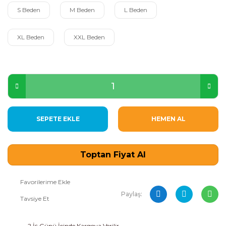
S Beden
M Beden
L Beden
XL Beden
XXL Beden
SEPETE EKLE
HEMEN AL
Toptan Fiyat Al
Paylaş:
Tavsiye Et
2 İş Günü İçinde Kargoya Verilir.