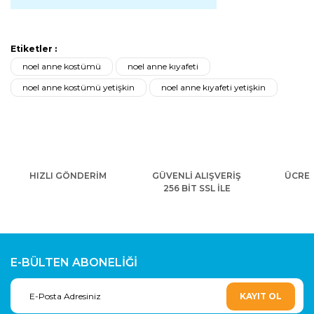
Etiketler :
noel anne kostümü
noel anne kıyafeti
noel anne kostümü yetişkin
noel anne kıyafeti yetişkin
HIZLI GÖNDERİM
GÜVENLİ ALIŞVERİŞ
ÜCRET
256 BİT SSL İLE
E-BÜLTEN ABONELİĞİ
KAYIT OL