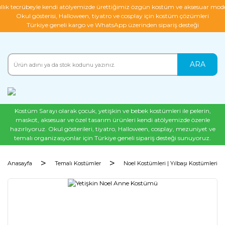
ıllık tecrübeyle kendi atölyemizde ürettiğimiz özgün kostüm ve aksesuar mode
Okul gösterisi, Halloween, tiyatro ve cosplay için kostüm çözümleri
Türkiye geneli kargo ve WhatsApp üzerinden sipariş desteği
ARA
Kostüm Sarayı olarak çocuk, yetişkin ve bebek kostümleri ile pelerin,
maskot, aksesuar ve özel tasarım ürünleri kendi atölyemizde özenle
hazırlıyoruz. Okul gösterileri, tiyatro, Halloween, cosplay, mezuniyet ve
temalı organizasyonlar için Türkiye geneli sipariş desteği sunuyoruz.
Anasayfa
Temalı Kostümler
Noel Kostümleri | Yılbaşı Kostümleri