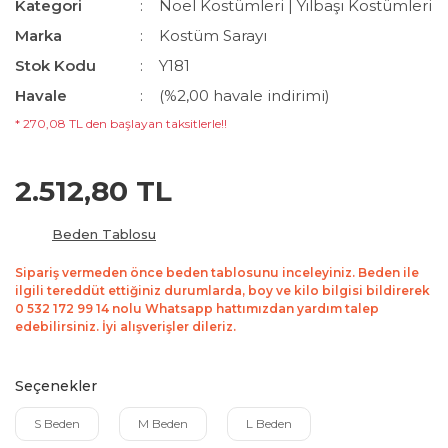
Kategori
Noel Kostümleri | Yılbaşı Kostümleri
Marka
Kostüm Sarayı
Stok Kodu
Y181
Havale
(%2,00 havale indirimi)
* 270,08 TL den başlayan taksitlerle!!
2.512,80 TL
Beden Tablosu
Sipariş vermeden önce beden tablosunu inceleyiniz. Beden ile
ilgili tereddüt ettiğiniz durumlarda, boy ve kilo bilgisi bildirerek
0 532 172 99 14 nolu Whatsapp hattımızdan yardım talep
edebilirsiniz. İyi alışverişler dileriz.
Seçenekler
S Beden
M Beden
L Beden