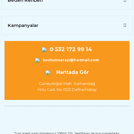
Beden Rehberi
Kampanyalar
0 532 172 99 14
kostumsarayi@hotmail.com
Haritada Gör
Güneysöğüt Mah. Samandağ
Yolu Cad. No:112/2 Defne/Hatay
Tüm kredi kartı bilgileriniz 256bit SSL Sertifikası ile korunmaktadır.