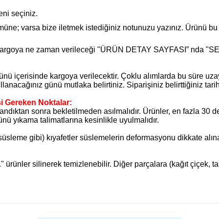
ni seçiniz.
ne; varsa bize iletmek istediğiniz notunuzu yazınız. Ürünü bu ş
argoya ne zaman verileceği "ÜRÜN DETAY SAYFASI” nda "SEPE
günü içerisinde kargoya verilecektir. Çoklu alımlarda bu süre uzay
lanacağınız günü mutlaka belirtiniz. Siparişiniz belirttiğiniz tar
i Gereken Noktalar:
kandıktan sonra bekletilmeden asılmalıdır. Ürünler, en fazla 30 
nü yıkama talimatlarına kesinlikle uyulmalıdır.
 süsleme gibi) kıyafetler süslemelerin deformasyonu dikkate alın
" ürünler silinerek temizlenebilir. Diğer parçalara (kağıt çiçek, 
ularda yetersiz gördüğünüz noktaları öneri formunu kullanarak tarafımıza
Bu ürüne ilk yorumu siz yapın!