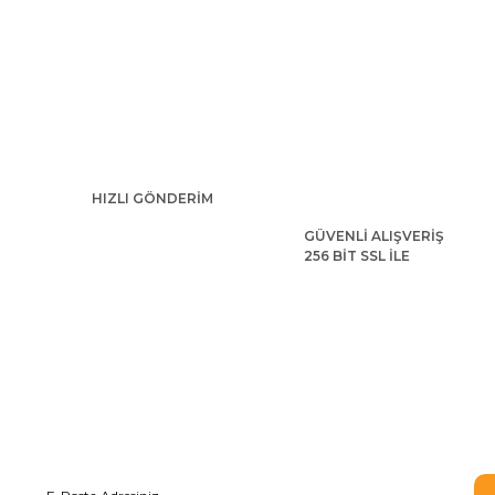
Ürün resmi kalitesiz, bozuk veya görüntülenemiyor.
Ürün açıklamasında eksik bilgiler bulunuyor.
Ürün bilgilerinde hatalar bulunuyor.
Ürün fiyatı diğer sitelerden daha pahalı.
Bu ürüne benzer farklı alternatifler olmalı.
HIZLI GÖNDERİM
GÜVENLİ ALIŞVERİŞ
256 BİT SSL İLE
Yetişkin Batman Kostümü Kaslı
Teen Titan Robin
E-BÜLTEN ABONELİĞİ
6.652,80 TL
3.585,60 T