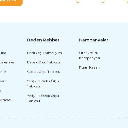
KAYIT OL
Beden Rehberi
Kampanyalar
ular
Nasıl Ölçü Almalıyım
Sıra Örtüsü
Kampanyası
Sözleşmesi
Bebek Ölçü Tablosu
Puan Kazan
enlik
Çocuk Ölçü Tablosu
işkin
lari
Yetişkin Kadın Ölçü
Tablosu
m
Bay İnanılmaz Kostümü Kaslı
Yetişkin Erkek Ölçü
olitikası
Pembe Pa
Tablosu
2.872,80 TL
4.937,