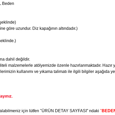
XL Beden
şeklinde)
ne göre uzundur. Diz kapağının altındadır.)
eklinde.)
na dahil değildir.
liteli malzemelerle atölyemizde özenle hazırlanmaktadır. Hazır y
erimizin kullanımı ve yıkama talimatı ile ilgili bilgiler aşağıda ye
layınız.
 alabilmeniz için lütfen "ÜRÜN DETAY SAYFASI” ndaki
"
BEDEN