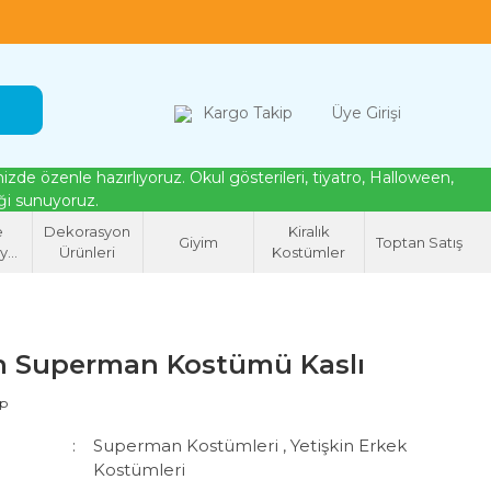
loween, tiyatro ve cosplay için kostüm çözümleri
Kargo Takip
Üye Girişi
de özenle hazırlıyoruz. Okul gösterileri, tiyatro, Halloween,
eği sunuyoruz.
e
Dekorasyon
Kiralık
Giyim
Toptan Satış
syon
Ürünleri
Kostümler
eri
in Superman Kostümü Kaslı
ap
Superman Kostümleri
,
Yetişkin Erkek
Kostümleri