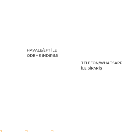
HAVALE/EFT İLE
ÖDEME İNDİRİMİ
TELEFON/WHATSAPP
İLE SİPARİŞ
İ TAKİP EDİN!
Ağaçkakan Woody Kostümü Yetişkin
4.937,76 TL