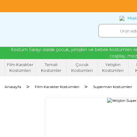
18 yıllık tecrübeyle kendi atölyemizde ürettiğ
Müşte
Kostüm Sarayı olarak çocuk, yetişkin ve bebek kostümleri ile
cosplay, mezu
Film Karakter
Temalı
Çocuk
Yetişkin
Kostümleri
Kostümler
Kostümleri
Kostümleri
K
Anasayfa
Film Karakter Kostümleri
Superman Kostümleri