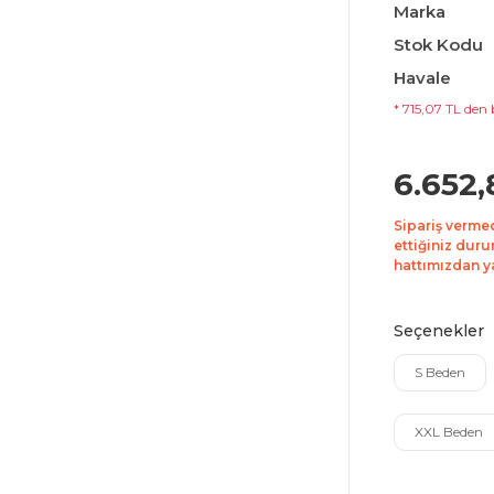
Marka
Stok Kodu
Havale
* 715,07 TL den 
6.652,
Sipariş verme
ettiğiniz duru
hattımızdan yar
Seçenekler
S Beden
XXL Beden