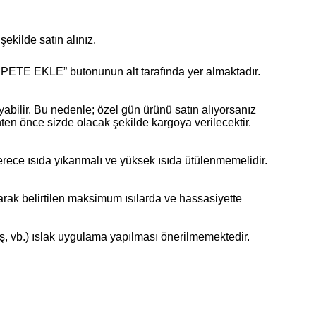
ekilde satın alınız.
TE EKLE” butonunun alt tarafında yer almaktadır.
abilir.
Bu nedenle; özel gün ürünü satın alıyorsanız
ihten önce sizde olacak şekilde kargoya verilecektir.
derece ısıda yıkanmalı ve yüksek ısıda ütülenmemelidir.
arak belirtilen maksimum ısılarda ve hassasiyette
taş, vb.) ıslak uygulama yapılması önerilmemektedir.
 iletebilirsiniz.