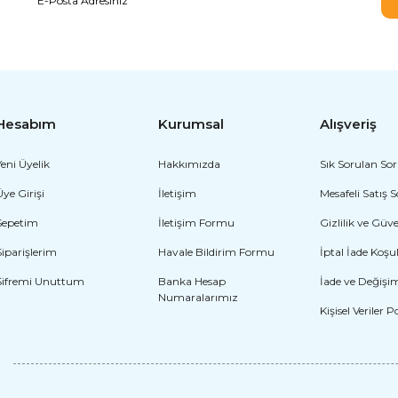
Hesabım
Kurumsal
Alışveriş
Yeni Üyelik
Hakkımızda
Sık Sorulan Sor
Üye Girişi
İletişim
Mesafeli Satış 
Sepetim
İletişim Formu
Gizlilik ve Güv
Luigi Kostümü Yet
Siparişlerim
Havale Bildirim Formu
İptal İade Koşul
Şifremi Unuttum
Banka Hesap
İade ve Değişi
2.828,16 TL
Süper Mario Kostümü Yetişkin
Numaralarımız
Kişisel Veriler P
2.828,16 TL