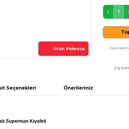
Top
Ürün Videosu
2 İş Günü
it Seçenekleri
Önerileriniz
aslı Superman Kıyafeti