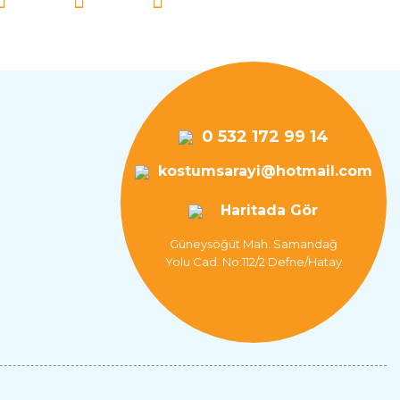
0 532 172 99 14
kostumsarayi@hotmail.com
Haritada Gör
Güneysöğüt Mah. Samandağ
Yolu Cad. No:112/2 Defne/Hatay
nter Kostümü Yetişkin
76 TL