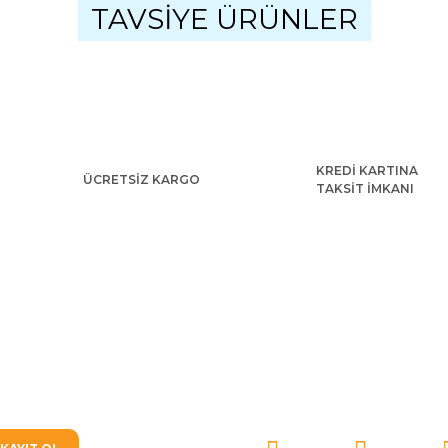
TAVSİYE ÜRÜNLER
Yorum Yaz
KREDİ KARTINA
ÜCRETSİZ KARGO
TAKSİT İMKANI
Gönder
Angry Bird Kostümü Yetişkin
 Kostümü Kaslı
5.112,00 TL
SOSYAL MEDYA'DA BİZ
L