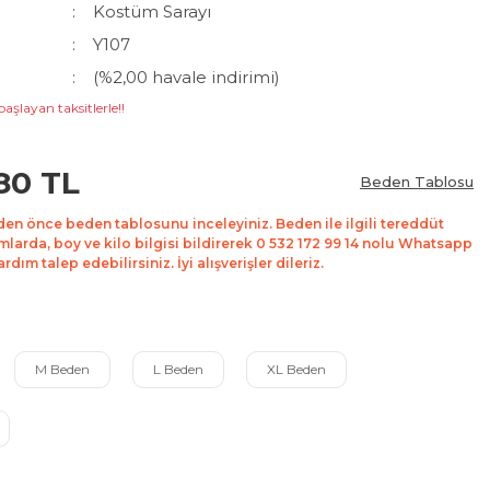
Kostüm Sarayı
Y107
(%2,00 havale indirimi)
başlayan taksitlerle!!
80 TL
Beden Tablosu
den önce beden tablosunu inceleyiniz. Beden ile ilgili tereddüt
mlarda, boy ve kilo bilgisi bildirerek 0 532 172 99 14 nolu Whatsapp
dım talep edebilirsiniz. İyi alışverişler dileriz.
M Beden
L Beden
XL Beden