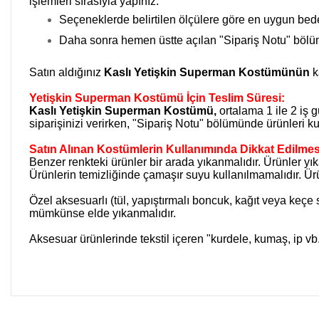
işlemleri sırasıyla yapınız.
Seçeneklerde belirtilen ölçülere göre en uygun bede
Daha sonra hemen üstte açılan "Sipariş Notu" bölümü
Satın aldığınız
Kaslı Yetişkin Superman Kostümünün
k
Yetişkin Superman Kostümü İçin Teslim Süresi:
Kaslı Yetişkin Superman Kostümü
,
ortalama 1 ile 2 iş 
siparişinizi verirken, "Sipariş Notu" bölümünde ürünleri kul
Satın Alınan Kostümlerin Kullanımında Dikkat Edilmes
Benzer renkteki ürünler bir arada yıkanmalıdır. Ürünler yı
Ürünlerin temizliğinde çamaşır suyu kullanılmamalıdır. Ürü
Özel aksesuarlı (tül, yapıştırmalı boncuk, kağıt veya keçe
mümkünse elde yıkanmalıdır.
Aksesuar ürünlerinde tekstil içeren "kurdele, kumaş, ip vb.
Bu ürünün fiyat bilgisi, resim, ürün açıklamalarında ve diğer kon
Görüş ve önerileriniz için teşekkür ederiz.