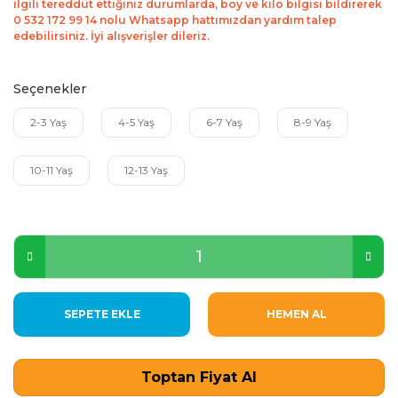
ilgili tereddüt ettiğiniz durumlarda, boy ve kilo bilgisi bildirerek
0 532 172 99 14 nolu Whatsapp hattımızdan yardım talep
edebilirsiniz. İyi alışverişler dileriz.
Seçenekler
2-3 Yaş
4-5 Yaş
6-7 Yaş
8-9 Yaş
10-11 Yaş
12-13 Yaş
SEPETE EKLE
HEMEN AL
Toptan Fiyat Al