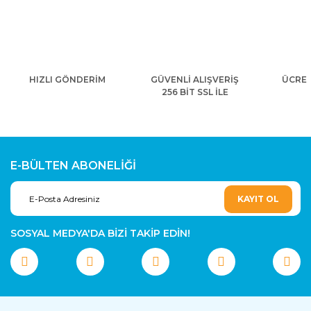
HIZLI GÖNDERİM
GÜVENLİ ALIŞVERİŞ
ÜCRET
256 BİT SSL İLE
E-BÜLTEN ABONELİĞİ
KAYIT OL
SOSYAL MEDYA'DA BİZİ TAKİP EDİN!