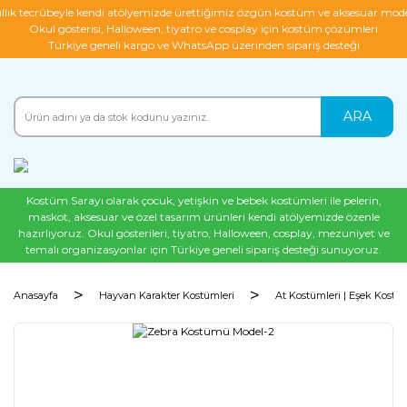
ıllık tecrübeyle kendi atölyemizde ürettiğimiz özgün kostüm ve aksesuar mode
Okul gösterisi, Halloween, tiyatro ve cosplay için kostüm çözümleri
Türkiye geneli kargo ve WhatsApp üzerinden sipariş desteği
ARA
Kostüm Sarayı olarak çocuk, yetişkin ve bebek kostümleri ile pelerin,
maskot, aksesuar ve özel tasarım ürünleri kendi atölyemizde özenle
hazırlıyoruz. Okul gösterileri, tiyatro, Halloween, cosplay, mezuniyet ve
temalı organizasyonlar için Türkiye geneli sipariş desteği sunuyoruz.
Anasayfa
Hayvan Karakter Kostümleri
At Kostümleri | Eşek Kostüm