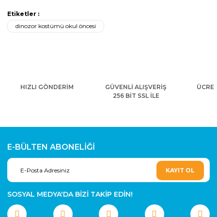
Etiketler :
dinozor kostümü okul öncesi
HIZLI GÖNDERİM
GÜVENLİ ALIŞVERİŞ
ÜCRET
256 BİT SSL İLE
E-BÜLTEN ABONELİĞİ
KAYIT OL
SOSYAL MEDYA'DA BİZİ TAKİP EDİN!