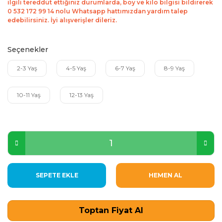
ilgili tereddüt ettiğiniz durumlarda, boy ve kilo bilgisi bildirerek
0 532 172 99 14 nolu Whatsapp hattımızdan yardım talep
edebilirsiniz. İyi alışverişler dileriz.
Seçenekler
2-3 Yaş
4-5 Yaş
6-7 Yaş
8-9 Yaş
10-11 Yaş
12-13 Yaş
SEPETE EKLE
HEMEN AL
Toptan Fiyat Al