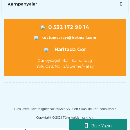
Kampanyalar
0 532 172 99 14
kostumsarayi@hotmail.com
Haritada Gör
Güneysöğüt Mah. Samandağ
Yolu Cad. No:112/2 Defne/Hatay
Tüm kredi kartı bilgileriniz 256bit SSL Sertifikası ile korunmaktadır.
Copyright © 2021 Tüm hakları saklıdır.
Bize Yazın