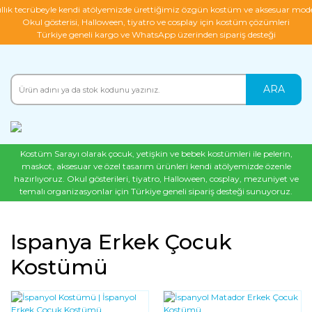
ıllık tecrübeyle kendi atölyemizde ürettiğimiz özgün kostüm ve aksesuar mode
Okul gösterisi, Halloween, tiyatro ve cosplay için kostüm çözümleri
Türkiye geneli kargo ve WhatsApp üzerinden sipariş desteği
ARA
Kostüm Sarayı olarak çocuk, yetişkin ve bebek kostümleri ile pelerin,
maskot, aksesuar ve özel tasarım ürünleri kendi atölyemizde özenle
hazırlıyoruz. Okul gösterileri, tiyatro, Halloween, cosplay, mezuniyet ve
temalı organizasyonlar için Türkiye geneli sipariş desteği sunuyoruz.
Ispanya Erkek Çocuk
Kostümü