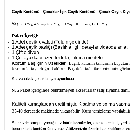
Geyik
Kostümü | Çocuklar İçin
Geyik Kostümü | Çocuk Geyik Kıyaf
Yaş:
2-3 Yaş, 4-5 Yaş, 6-7 Yaş, 8-9 Yaş, 10-11 Yaş, 12-13 Yaş
Paket İçeriği:
1 Adet geyik kıyafeti (Tulum şeklinde)
1 Adet geyik başlığı
(Başlıkla ilgili detaylar videoda anlat
1 Çift eldiven
1 Çift ayakkabı üzeri tozluk (Tuluma monteli)
Kostüm Başlığının Özellikleri:
Başlık kafanın tamamını kapatan m
kısmını kafaya doğru kaldırın. Başlık kafada iken yüzünüz görü
Kız ve erkek çocuklar için uyumludur.
Paket içeriğinde belirtilmeyen aksesuarlar satış fiyatına dahil
Not:
Kaliteli
kumaşlardan üretilmiştir.
Kısalma ve solma yapma
35-40 derecede makinede yıkanabilir. Kuru temizleme yapılabilir
Sitemizde satışını yaptığımız bütün
kostümler,
özenle seçilmiş yerli
tasarımlarla
kostüm
üretiyoruz.
Atölyemizde özenle hazırladığımız
ye