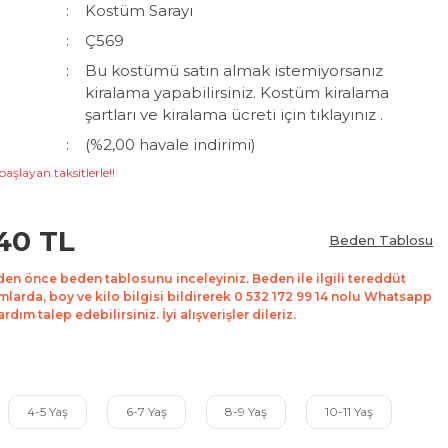
Kostüm Sarayı
Ç569
Bu kostümü satın almak istemiyorsanız
kiralama yapabilirsiniz. Kostüm kiralama
şartları ve kiralama ücreti için tıklayınız .
(%2,00 havale indirimi)
başlayan taksitlerle!!
40 TL
Beden Tablosu
den önce beden tablosunu inceleyiniz. Beden ile ilgili tereddüt
mlarda, boy ve kilo bilgisi bildirerek 0 532 172 99 14 nolu Whatsapp
dım talep edebilirsiniz. İyi alışverişler dileriz.
4-5 Yaş
6-7 Yaş
8-9 Yaş
10-11 Yaş