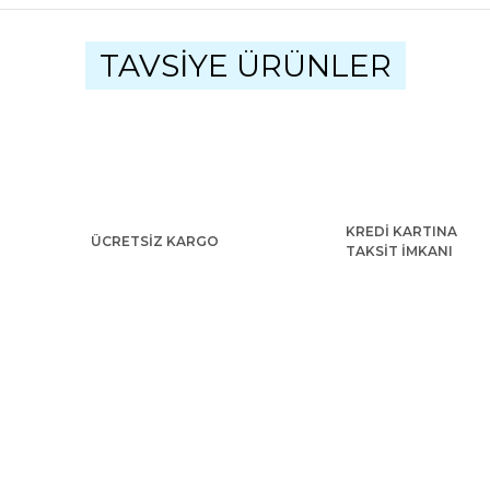
ularda yetersiz gördüğünüz noktaları öneri formunu kullanarak tarafımıza
Bu ürüne ilk yorumu siz yapın!
TAVSİYE ÜRÜNLER
Yorum Yaz
KREDİ KARTINA
ÜCRETSİZ KARGO
TAKSİT İMKANI
Gönder
Kaplan Kostümü Yetişkin
-4
5.230,08 TL
Kaplan Kostümü 
SOSYAL MEDYA'DA BİZ