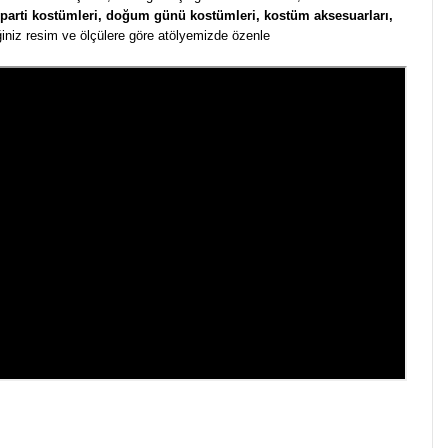
parti kostümleri, doğum günü kostümleri,
kostüm aksesuarları,
ğiniz resim ve ölçülere göre atölyemizde özenle