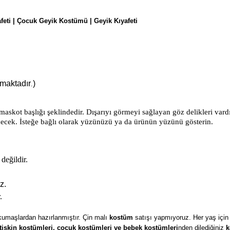
eti | Çocuk Geyik Kostümü | Geyik Kıyafeti
ılmaktadır
)
.
askot başlığı şeklindedir. Dışarıyı görmeyi sağlayan göz delikleri va
necek. İsteğe bağlı olarak yüzünüzü ya da ürünün yüzünü gösterin.
 değildir.
z.
.
 kumaşlardan hazırlanmıştır.
Çin malı
kostüm
satışı yapmıyoruz.
Her yaş için
tişkin kostümleri, çocuk kostümleri ve
bebek kostümleri
nden dilediğiniz
k