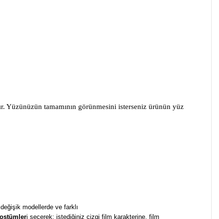
rdır. Yüzünüzün tamamının görünmesini isterseniz ürünün yüz
 değişik modellerde ve farklı
ostümler
i seçerek; istediğiniz çizgi film karakterine, film