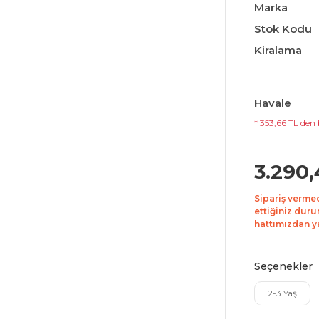
Marka
Stok Kodu
Kiralama
Havale
* 353,66 TL den 
3.290,
Sipariş verme
ettiğiniz duru
hattımızdan yar
Seçenekler
2-3 Yaş