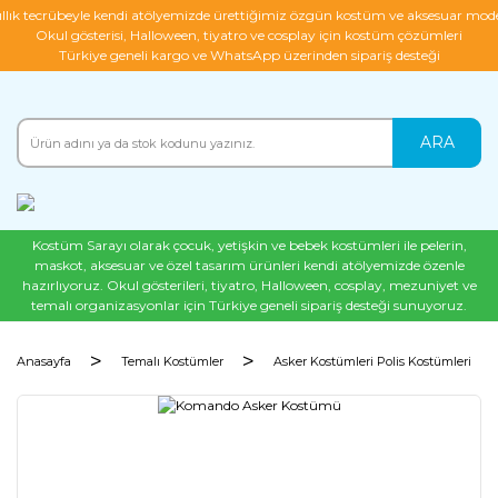
ıllık tecrübeyle kendi atölyemizde ürettiğimiz özgün kostüm ve aksesuar mode
Okul gösterisi, Halloween, tiyatro ve cosplay için kostüm çözümleri
Türkiye geneli kargo ve WhatsApp üzerinden sipariş desteği
ARA
Kostüm Sarayı olarak çocuk, yetişkin ve bebek kostümleri ile pelerin,
maskot, aksesuar ve özel tasarım ürünleri kendi atölyemizde özenle
hazırlıyoruz. Okul gösterileri, tiyatro, Halloween, cosplay, mezuniyet ve
temalı organizasyonlar için Türkiye geneli sipariş desteği sunuyoruz.
Anasayfa
Temalı Kostümler
Asker Kostümleri Polis Kostümleri
%42