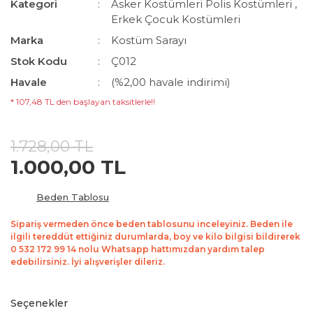
Kategori
Asker Kostümleri Polis Kostümleri
,
Erkek Çocuk Kostümleri
Marka
Kostüm Sarayı
Stok Kodu
Ç012
Havale
(%2,00 havale indirimi)
* 107,48 TL den başlayan taksitlerle!!
1.728,00 TL
1.000,00 TL
Beden Tablosu
Sipariş vermeden önce beden tablosunu inceleyiniz. Beden ile
ilgili tereddüt ettiğiniz durumlarda, boy ve kilo bilgisi bildirerek
0 532 172 99 14 nolu Whatsapp hattımızdan yardım talep
edebilirsiniz. İyi alışverişler dileriz.
Seçenekler