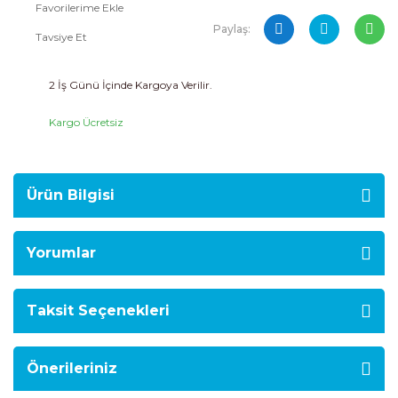
Paylaş:
Tavsiye Et
2 İş Günü İçinde Kargoya Verilir.
Kargo Ücretsiz
Ürün Bilgisi
Yorumlar
Taksit Seçenekleri
Önerileriniz