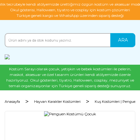
ıllık tecrübeyle kendi atölyemizde ürettiğimiz özgün kostüm ve aksesuar mode
Okul gösterisi, Halloween, tiyatro ve cosplay için kostüm çözümleri
Türkiye geneli kargo ve WhatsApp üzerinden sipariş desteği
ARA
Kostüm Sarayı olarak çocuk, yetişkin ve bebek kostümleri ile pelerin,
maskot, aksesuar ve özel tasarım ürünleri kendi atölyemizde özenle
hazırlıyoruz. Okul gösterileri, tiyatro, Halloween, cosplay, mezuniyet ve
temalı organizasyonlar için Türkiye geneli sipariş desteği sunuyoruz.
Anasayfa
Hayvan Karakter Kostümleri
Kuş Kostümleri | Penguen 