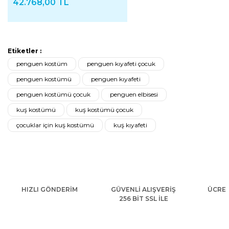
42.768,00 TL
Etiketler :
penguen kostüm
penguen kıyafeti çocuk
penguen kostümü
penguen kıyafeti
penguen kostümü çocuk
penguen elbisesi
kuş kostümü
kuş kostümü çocuk
çocuklar için kuş kostümü
kuş kıyafeti
HIZLI GÖNDERİM
GÜVENLİ ALIŞVERİŞ
ÜCRET
256 BİT SSL İLE