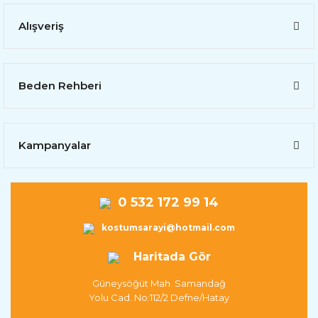
Alışveriş
Beden Rehberi
Kampanyalar
0 532 172 99 14
kostumsarayi@hotmail.com
Haritada Gör
Güneysöğüt Mah. Samandağ
Yolu Cad. No:112/2 Defne/Hatay