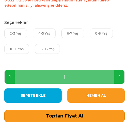
0 532 172 99 14 nolu Whatsapp hattımızdan yardım talep
edebilirsiniz. İyi alışverişler dileriz.
Seçenekler
2-3 Yaş
4-5 Yaş
6-7 Yaş
8-9 Yaş
10-11 Yaş
12-13 Yaş
SEPETE EKLE
HEMEN AL
Toptan Fiyat Al