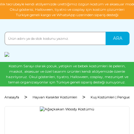
ıllık tecrübeyle kendi atölyemizde ürettiğimiz özgün kostüm ve aksesuar mode
Okul gösterisi, Halloween, tiyatro ve cosplay için kostüm çözümleri
Türkiye geneli kargo ve WhatsApp üzerinden sipariş desteği
ARA
Kostüm Sarayı olarak çocuk, yetişkin ve bebek kostümleri ile pelerin,
maskot, aksesuar ve özel tasarım ürünleri kendi atölyemizde özenle
hazırlıyoruz. Okul gösterileri, tiyatro, Halloween, cosplay, mezuniyet ve
temalı organizasyonlar için Türkiye geneli sipariş desteği sunuyoruz.
Anasayfa
Hayvan Karakter Kostümleri
Kuş Kostümleri | Penguen 