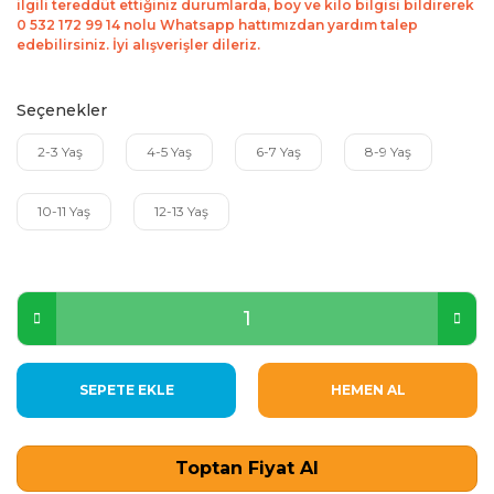
ilgili tereddüt ettiğiniz durumlarda, boy ve kilo bilgisi bildirerek
0 532 172 99 14 nolu Whatsapp hattımızdan yardım talep
edebilirsiniz. İyi alışverişler dileriz.
Seçenekler
2-3 Yaş
4-5 Yaş
6-7 Yaş
8-9 Yaş
10-11 Yaş
12-13 Yaş
SEPETE EKLE
HEMEN AL
Toptan Fiyat Al