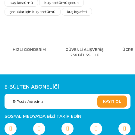
kuş kostümü
kuş kostümü çocuk
çocuklar için kuş kostümü
kuş kıyafeti
HIZLI GÖNDERİM
GÜVENLİ ALIŞVERİŞ
ÜCRET
256 BİT SSL İLE
E-BÜLTEN ABONELİĞİ
KAYIT OL
SOSYAL MEDYA'DA BİZİ TAKİP EDİN!