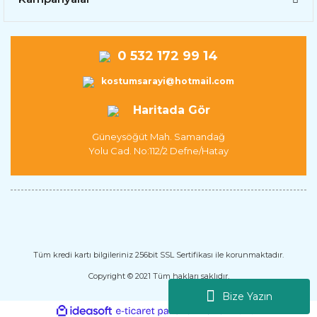
0 532 172 99 14
kostumsarayi@hotmail.com
Haritada Gör
Güneysöğüt Mah. Samandağ
Yolu Cad. No:112/2 Defne/Hatay
Tüm kredi kartı bilgileriniz 256bit SSL Sertifikası ile korunmaktadır.
Copyright © 2021 Tüm hakları saklıdır.
Bize Yazın
ile
ideasoft
e-