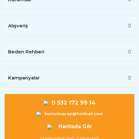
Alışveriş
Beden Rehberi
Kampanyalar
0 532 172 99 14
kostumsarayi@hotmail.com
Haritada Gör
Güneysöğüt Mah. Samandağ