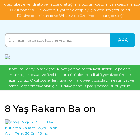
ıllık tecrübeyle kendi atölyemizde ürettiğimiz özgün kostüm ve aksesuar mode
Okul gösterisi, Halloween, tiyatro ve cosplay için kostüm çözümleri
Türkiye geneli kargo ve WhatsApp üzerinden sipariş desteği
ARA
Kostüm Sarayı olarak çocuk, yetişkin ve bebek kostümleri ile pelerin,
maskot, aksesuar ve özel tasarım ürünleri kendi atölyemizde özenle
hazırlıyoruz. Okul gösterileri, tiyatro, Halloween, cosplay, mezuniyet ve
temalı organizasyonlar için Türkiye geneli sipariş desteği sunuyoruz.
8 Yaş Rakam Balon