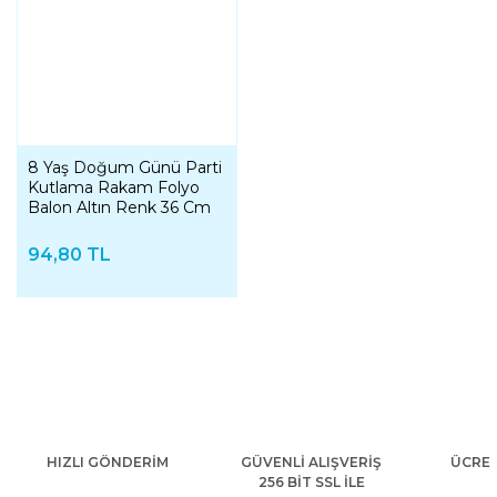
8 Yaş Doğum Günü Parti
Kutlama Rakam Folyo
Balon Altın Renk 36 Cm
16 Inç
94,80 TL
HIZLI GÖNDERİM
GÜVENLİ ALIŞVERİŞ
ÜCRET
256 BİT SSL İLE