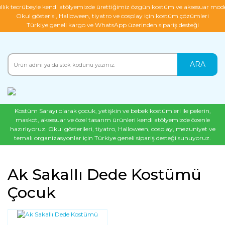
ıllık tecrübeyle kendi atölyemizde ürettiğimiz özgün kostüm ve aksesuar mode
Okul gösterisi, Halloween, tiyatro ve cosplay için kostüm çözümleri
Türkiye geneli kargo ve WhatsApp üzerinden sipariş desteği
ARA
Kostüm Sarayı olarak çocuk, yetişkin ve bebek kostümleri ile pelerin,
maskot, aksesuar ve özel tasarım ürünleri kendi atölyemizde özenle
hazırlıyoruz. Okul gösterileri, tiyatro, Halloween, cosplay, mezuniyet ve
temalı organizasyonlar için Türkiye geneli sipariş desteği sunuyoruz.
Ak Sakallı Dede Kostümü
Çocuk