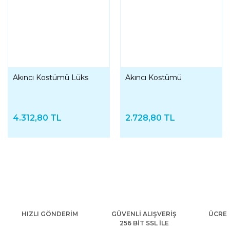
Akıncı Kostümü Lüks
Akıncı Kostümü
4.312,80 TL
2.728,80 TL
HIZLI GÖNDERİM
GÜVENLİ ALIŞVERİŞ
ÜCRET
256 BİT SSL İLE