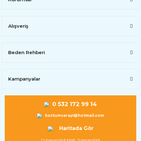
Alışveriş
Beden Rehberi
Kampanyalar
0 532 172 99 14
kostumsarayi@hotmail.com
Haritada Gör
Güneysöğüt Mah. Samandağ