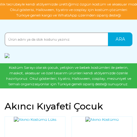
ıllık tecrübeyle kendi atölyemizde ürettiğimiz özgün kostüm ve aksesuar mode
Okul gösterisi, Halloween, tiyatro ve cosplay için kostüm çözümleri
Türkiye geneli kargo ve WhatsApp üzerinden sipariş desteği
ARA
Kostüm Sarayı olarak çocuk, yetişkin ve bebek kostümleri ile pelerin,
maskot, aksesuar ve özel tasarım ürünleri kendi atölyemizde özenle
hazırlıyoruz. Okul gösterileri, tiyatro, Halloween, cosplay, mezuniyet ve
temalı organizasyonlar için Türkiye geneli sipariş desteği sunuyoruz.
Akıncı Kıyafeti Çocuk