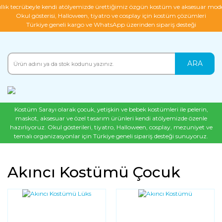
ıllık tecrübeyle kendi atölyemizde ürettiğimiz özgün kostüm ve aksesuar mode
Okul gösterisi, Halloween, tiyatro ve cosplay için kostüm çözümleri
Türkiye geneli kargo ve WhatsApp üzerinden sipariş desteği
ARA
Kostüm Sarayı olarak çocuk, yetişkin ve bebek kostümleri ile pelerin,
maskot, aksesuar ve özel tasarım ürünleri kendi atölyemizde özenle
hazırlıyoruz. Okul gösterileri, tiyatro, Halloween, cosplay, mezuniyet ve
temalı organizasyonlar için Türkiye geneli sipariş desteği sunuyoruz.
Akıncı Kostümü Çocuk