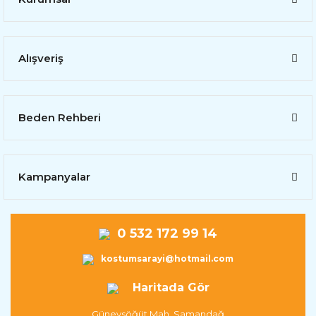
Alışveriş
Beden Rehberi
Kampanyalar
0 532 172 99 14
kostumsarayi@hotmail.com
Haritada Gör
Güneysöğüt Mah. Samandağ