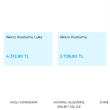
Akıncı Kostümü Lüks
Akıncı Kostümü
4.312,80 TL
2.728,80 TL
HIZLI GÖNDERİM
GÜVENLİ ALIŞVERİŞ
ÜCRET
256 BİT SSL İLE