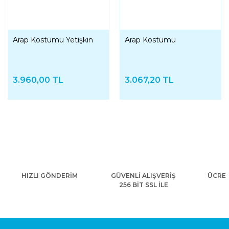
Arap Kostümü Yetişkin
Arap Kostümü
3.960,00 TL
3.067,20 TL
HIZLI GÖNDERİM
GÜVENLİ ALIŞVERİŞ
ÜCRET
256 BİT SSL İLE