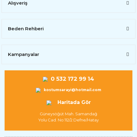
Alışveriş
Beden Rehberi
Kampanyalar
0 532 172 99 14
kostumsarayi@hotmail.com
Haritada Gör
Güneysöğüt Mah. Samandağ
Yolu Cad. No:112/2 Defne/Hatay