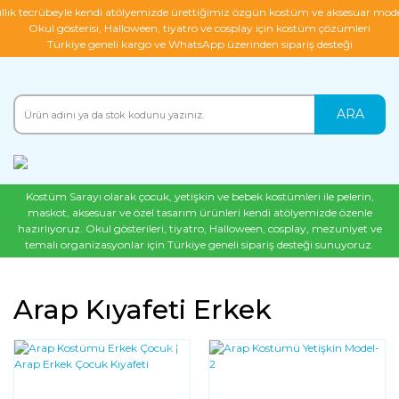
ıllık tecrübeyle kendi atölyemizde ürettiğimiz özgün kostüm ve aksesuar mode
Okul gösterisi, Halloween, tiyatro ve cosplay için kostüm çözümleri
Türkiye geneli kargo ve WhatsApp üzerinden sipariş desteği
ARA
Kostüm Sarayı olarak çocuk, yetişkin ve bebek kostümleri ile pelerin,
maskot, aksesuar ve özel tasarım ürünleri kendi atölyemizde özenle
hazırlıyoruz. Okul gösterileri, tiyatro, Halloween, cosplay, mezuniyet ve
temalı organizasyonlar için Türkiye geneli sipariş desteği sunuyoruz.
Arap Kıyafeti Erkek
YENI