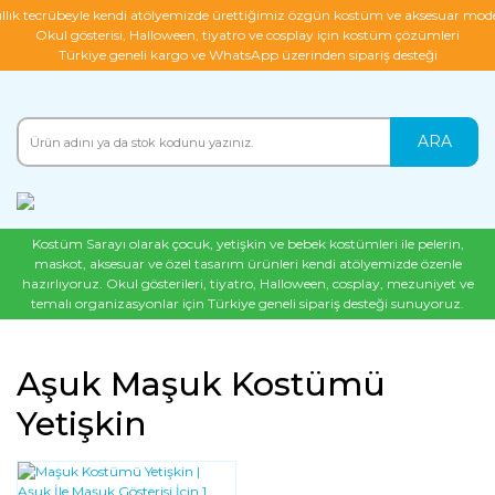
ıllık tecrübeyle kendi atölyemizde ürettiğimiz özgün kostüm ve aksesuar mode
Okul gösterisi, Halloween, tiyatro ve cosplay için kostüm çözümleri
Türkiye geneli kargo ve WhatsApp üzerinden sipariş desteği
ARA
Kostüm Sarayı olarak çocuk, yetişkin ve bebek kostümleri ile pelerin,
maskot, aksesuar ve özel tasarım ürünleri kendi atölyemizde özenle
hazırlıyoruz. Okul gösterileri, tiyatro, Halloween, cosplay, mezuniyet ve
temalı organizasyonlar için Türkiye geneli sipariş desteği sunuyoruz.
Aşuk Maşuk Kostümü
Yetişkin