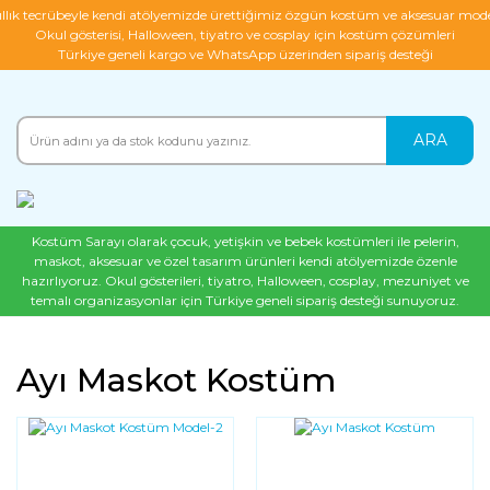
ıllık tecrübeyle kendi atölyemizde ürettiğimiz özgün kostüm ve aksesuar mode
Okul gösterisi, Halloween, tiyatro ve cosplay için kostüm çözümleri
Türkiye geneli kargo ve WhatsApp üzerinden sipariş desteği
ARA
Kostüm Sarayı olarak çocuk, yetişkin ve bebek kostümleri ile pelerin,
maskot, aksesuar ve özel tasarım ürünleri kendi atölyemizde özenle
hazırlıyoruz. Okul gösterileri, tiyatro, Halloween, cosplay, mezuniyet ve
temalı organizasyonlar için Türkiye geneli sipariş desteği sunuyoruz.
Ayı Maskot Kostüm