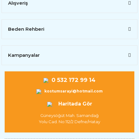
Alışveriş
Beden Rehberi
Kampanyalar
0 532 172 99 14
kostumsarayi@hotmail.com
Haritada Gör
Güneysöğüt Mah. Samandağ
Yolu Cad. No:112/2 Defne/Hatay