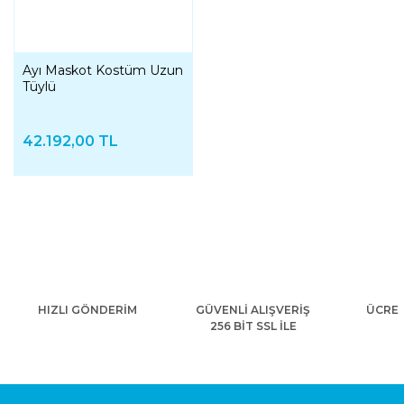
Ayı Maskot Kostüm Uzun
Tüylü
42.192,00 TL
HIZLI GÖNDERİM
GÜVENLİ ALIŞVERİŞ
ÜCRET
256 BİT SSL İLE