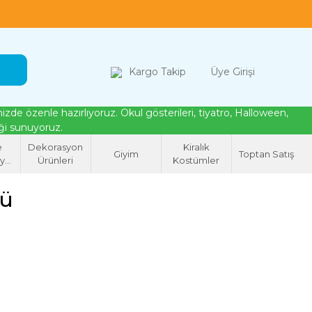
loween, tiyatro ve cosplay için kostüm çözümleri
Kargo Takip
Üye Girişi
de özenle hazırlıyoruz. Okul gösterileri, tiyatro, Halloween,
eği sunuyoruz.
e
Dekorasyon
Kiralık
Giyim
Toptan Satış
syon
Ürünleri
Kostümler
eri
mü