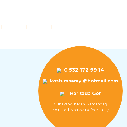
İ TAKİP EDİN!
0 532 172 99 14
kostumsarayi@hotmail.com
Haritada Gör
Güneysöğüt Mah. Samandağ
Yolu Cad. No:112/2 Defne/Hatay