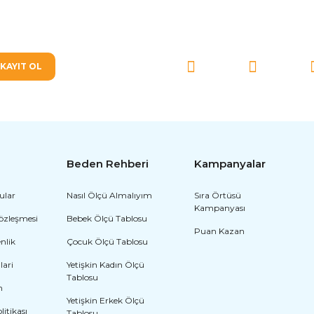
SOSYAL MEDYA'DA BİZ
KAYIT OL
Beden Rehberi
Kampanyalar
ular
Nasıl Ölçü Almalıyım
Sıra Örtüsü
Kampanyası
Sözleşmesi
Bebek Ölçü Tablosu
Puan Kazan
enlik
Çocuk Ölçü Tablosu
lari
Yetişkin Kadın Ölçü
Tablosu
m
Yetişkin Erkek Ölçü
olitikası
Tablosu