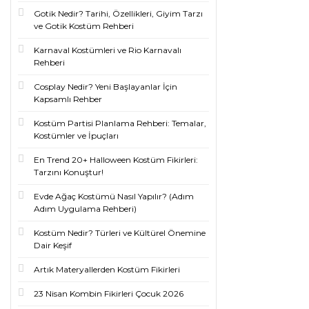
Gotik Nedir? Tarihi, Özellikleri, Giyim Tarzı
ve Gotik Kostüm Rehberi
Karnaval Kostümleri ve Rio Karnavalı
Rehberi
Cosplay Nedir? Yeni Başlayanlar İçin
Kapsamlı Rehber
Kostüm Partisi Planlama Rehberi: Temalar,
Kostümler ve İpuçları
En Trend 20+ Halloween Kostüm Fikirleri:
Tarzını Konuştur!
Evde Ağaç Kostümü Nasıl Yapılır? (Adım
Adım Uygulama Rehberi)
Kostüm Nedir? Türleri ve Kültürel Önemine
Dair Keşif
Artık Materyallerden Kostüm Fikirleri
23 Nisan Kombin Fikirleri Çocuk 2026