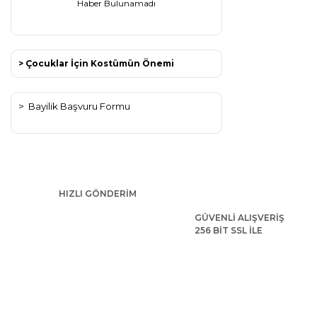
Haber Bulunamadı
> Çocuklar İçin Kostümün Önemi
>
Bayilik Başvuru Formu
HIZLI GÖNDERİM
GÜVENLİ ALIŞVERİŞ
256 BİT SSL İLE