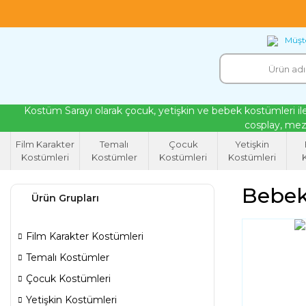
18 yıllık tecrübeyle kendi atölyemizde ürettiğ
Müşte
Kostüm Sarayı olarak çocuk, yetişkin ve bebek kostümleri ile
cosplay, mezu
Film Karakter
Temalı
Çocuk
Yetişkin
Kostümleri
Kostümler
Kostümleri
Kostümleri
K
Bebek
Ürün Grupları
Film Karakter Kostümleri
Temalı Kostümler
Çocuk Kostümleri
Yetişkin Kostümleri