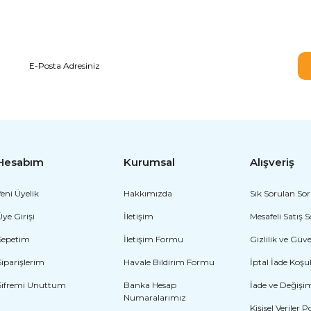
E-BÜLTEN ABONELİĞİ
Hesabım
Kurumsal
Alışveriş
Yeni Üyelik
Hakkımızda
Sık Sorulan Sor
Üye Girişi
İletişim
Mesafeli Satış 
Sepetim
İletişim Formu
Gizlilik ve Güv
Siparişlerim
Havale Bildirim Formu
İptal İade Koşul
Şifremi Unuttum
Banka Hesap
İade ve Değişi
Numaralarımız
Kişisel Veriler P