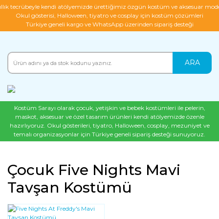
ıllık tecrübeyle kendi atölyemizde ürettiğimiz özgün kostüm ve aksesuar mode
Okul gösterisi, Halloween, tiyatro ve cosplay için kostüm çözümleri
Türkiye geneli kargo ve WhatsApp üzerinden sipariş desteği
ARA
Kostüm Sarayı olarak çocuk, yetişkin ve bebek kostümleri ile pelerin,
maskot, aksesuar ve özel tasarım ürünleri kendi atölyemizde özenle
hazırlıyoruz. Okul gösterileri, tiyatro, Halloween, cosplay, mezuniyet ve
temalı organizasyonlar için Türkiye geneli sipariş desteği sunuyoruz.
Çocuk Five Nights Mavi
Tavşan Kostümü