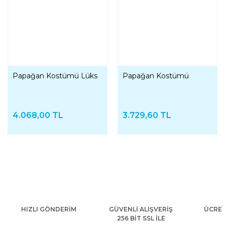
Papağan Kostümü Lüks
Papağan Kostümü
4.068,00 TL
3.729,60 TL
HIZLI GÖNDERİM
GÜVENLİ ALIŞVERİŞ
ÜCRET
256 BİT SSL İLE