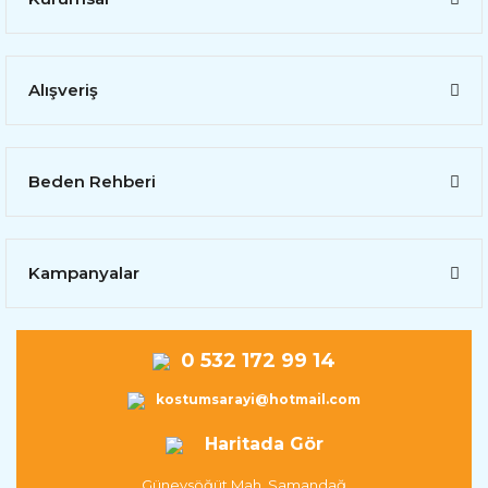
Alışveriş
Beden Rehberi
Kampanyalar
0 532 172 99 14
kostumsarayi@hotmail.com
Haritada Gör
Güneysöğüt Mah. Samandağ