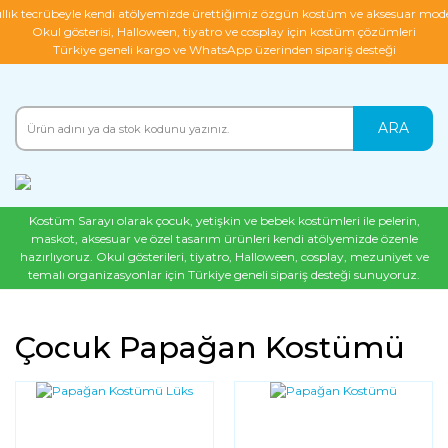
ıllık tecrübeyle kendi atölyemizde ürettiğimiz özgün kostüm ve aksesuar mode
Okul gösterisi, Halloween, tiyatro ve cosplay için kostüm çözümleri
Türkiye geneli kargo ve WhatsApp üzerinden sipariş desteği
ARA
Kostüm Sarayı olarak çocuk, yetişkin ve bebek kostümleri ile pelerin,
maskot, aksesuar ve özel tasarım ürünleri kendi atölyemizde özenle
hazırlıyoruz. Okul gösterileri, tiyatro, Halloween, cosplay, mezuniyet ve
temalı organizasyonlar için Türkiye geneli sipariş desteği sunuyoruz.
Çocuk Papağan Kostümü