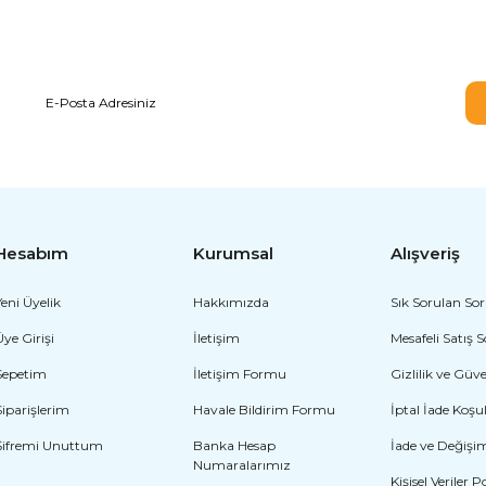
E-BÜLTEN ABONELİĞİ
Hesabım
Kurumsal
Alışveriş
Yeni Üyelik
Hakkımızda
Sık Sorulan Sor
Üye Girişi
İletişim
Mesafeli Satış 
Sepetim
İletişim Formu
Gizlilik ve Güv
Siparişlerim
Havale Bildirim Formu
İptal İade Koşul
Şifremi Unuttum
Banka Hesap
İade ve Değişi
Numaralarımız
Kişisel Veriler P