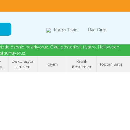
loween, tiyatro ve cosplay için kostüm çözümleri
Kargo Takip
Üye Girişi
de özenle hazırlıyoruz. Okul gösterileri, tiyatro, Halloween,
eği sunuyoruz.
e
Dekorasyon
Kiralık
Giyim
Toptan Satış
syon
Ürünleri
Kostümler
eri