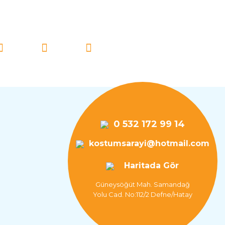
İ TAKİP EDİN!
0 532 172 99 14
kostumsarayi@hotmail.com
Haritada Gör
Güneysöğüt Mah. Samandağ
Yolu Cad. No:112/2 Defne/Hatay