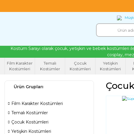
18 yıllık tecrübeyle kendi atölyemizde ürettiğ
Müşte
Kostüm Sarayı olarak çocuk, yetişkin ve bebek kostümleri ile
cosplay, mezu
Film Karakter
Temalı
Çocuk
Yetişkin
Kostümleri
Kostümler
Kostümleri
Kostümleri
K
Çocuk
Ürün Grupları
Film Karakter Kostümleri
Temalı Kostümler
Çocuk Kostümleri
Yetişkin Kostümleri