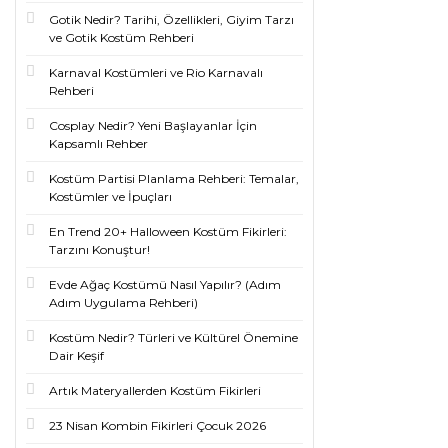
Gotik Nedir? Tarihi, Özellikleri, Giyim Tarzı
ve Gotik Kostüm Rehberi
Karnaval Kostümleri ve Rio Karnavalı
Rehberi
Cosplay Nedir? Yeni Başlayanlar İçin
Kapsamlı Rehber
Kostüm Partisi Planlama Rehberi: Temalar,
Kostümler ve İpuçları
En Trend 20+ Halloween Kostüm Fikirleri:
Tarzını Konuştur!
Evde Ağaç Kostümü Nasıl Yapılır? (Adım
Adım Uygulama Rehberi)
Kostüm Nedir? Türleri ve Kültürel Önemine
Dair Keşif
Artık Materyallerden Kostüm Fikirleri
23 Nisan Kombin Fikirleri Çocuk 2026