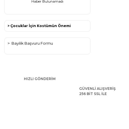
Haber Bulunamadı
> Çocuklar İçin Kostümün Önemi
>
Bayilik Başvuru Formu
HIZLI GÖNDERİM
GÜVENLİ ALIŞVERİŞ
256 BİT SSL İLE