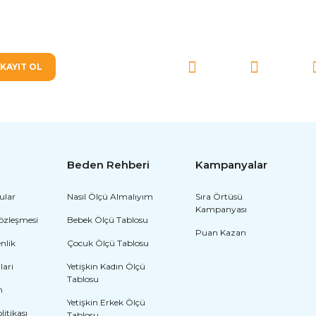
SOSYAL MEDYA'DA BİZ
KAYIT OL
Beden Rehberi
Kampanyalar
ular
Nasıl Ölçü Almalıyım
Sıra Örtüsü
Kampanyası
Sözleşmesi
Bebek Ölçü Tablosu
Puan Kazan
enlik
Çocuk Ölçü Tablosu
lari
Yetişkin Kadın Ölçü
Tablosu
m
Yetişkin Erkek Ölçü
olitikası
Tablosu