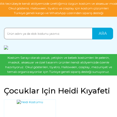
ıllık tecrübeyle kendi atölyemizde ürettiğimiz özgün kostüm ve aksesuar mode
Okul gösterisi, Halloween, tiyatro ve cosplay için kostüm çözümleri
Türkiye geneli kargo ve WhatsApp üzerinden sipariş desteği
ARA
Kostüm Sarayı olarak çocuk, yetişkin ve bebek kostümleri ile pelerin,
maskot, aksesuar ve özel tasarım ürünleri kendi atölyemizde özenle
hazırlıyoruz. Okul gösterileri, tiyatro, Halloween, cosplay, mezuniyet ve
temalı organizasyonlar için Türkiye geneli sipariş desteği sunuyoruz.
Çocuklar Için Heidi Kıyafeti
YENI