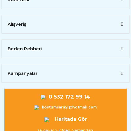
Alışveriş
Beden Rehberi
Kampanyalar
0 532 172 99 14
kostumsarayi@hotmail.com
Haritada Gör
Güneysöğüt Mah. Samandağ