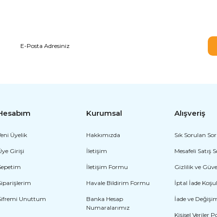
E-BÜLTEN ABONELİĞİ
Hesabım
Kurumsal
Alışveriş
Yeni Üyelik
Hakkımızda
Sık Sorulan Sor
Üye Girişi
İletişim
Mesafeli Satış 
Sepetim
İletişim Formu
Gizlilik ve Güv
Siparişlerim
Havale Bildirim Formu
İptal İade Koşul
Şifremi Unuttum
Banka Hesap
İade ve Değişi
Numaralarımız
Kişisel Veriler P