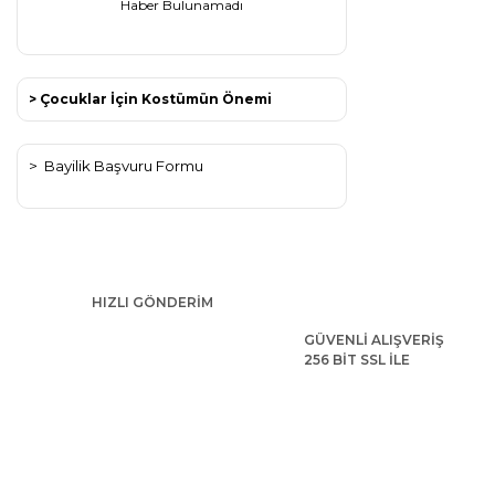
Haber Bulunamadı
> Çocuklar İçin Kostümün Önemi
>
Bayilik Başvuru Formu
HIZLI GÖNDERİM
GÜVENLİ ALIŞVERİŞ
256 BİT SSL İLE