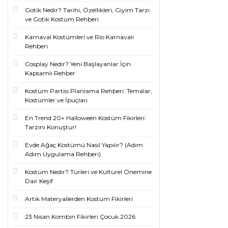
Gotik Nedir? Tarihi, Özellikleri, Giyim Tarzı
ve Gotik Kostüm Rehberi
Karnaval Kostümleri ve Rio Karnavalı
Rehberi
Cosplay Nedir? Yeni Başlayanlar İçin
Kapsamlı Rehber
Kostüm Partisi Planlama Rehberi: Temalar,
Kostümler ve İpuçları
En Trend 20+ Halloween Kostüm Fikirleri:
Tarzını Konuştur!
Evde Ağaç Kostümü Nasıl Yapılır? (Adım
Adım Uygulama Rehberi)
Kostüm Nedir? Türleri ve Kültürel Önemine
Dair Keşif
Artık Materyallerden Kostüm Fikirleri
23 Nisan Kombin Fikirleri Çocuk 2026