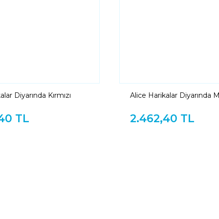
alar Diyarında Kırmızı
Alice Harikalar Diyarında 
 Tavşan Kostümü
Papyonlu Tavşan Kostüm
40 TL
2.462,40 TL