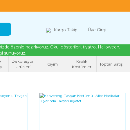
loween, tiyatro ve cosplay için kostüm çözümleri
Kargo Takip
Üye Girişi
de özenle hazırlıyoruz. Okul gösterileri, tiyatro, Halloween,
eği sunuyoruz.
e
Dekorasyon
Kiralık
Giyim
Toptan Satış
syon
Ürünleri
Kostümler
eri