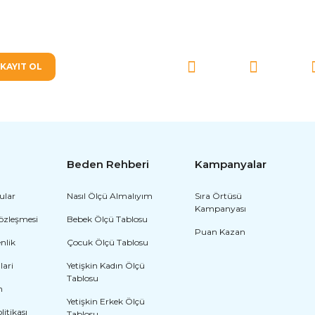
SOSYAL MEDYA'DA BİZ
KAYIT OL
Beden Rehberi
Kampanyalar
ular
Nasıl Ölçü Almalıyım
Sıra Örtüsü
Kampanyası
Sözleşmesi
Bebek Ölçü Tablosu
Puan Kazan
enlik
Çocuk Ölçü Tablosu
lari
Yetişkin Kadın Ölçü
Tablosu
m
Yetişkin Erkek Ölçü
olitikası
Tablosu