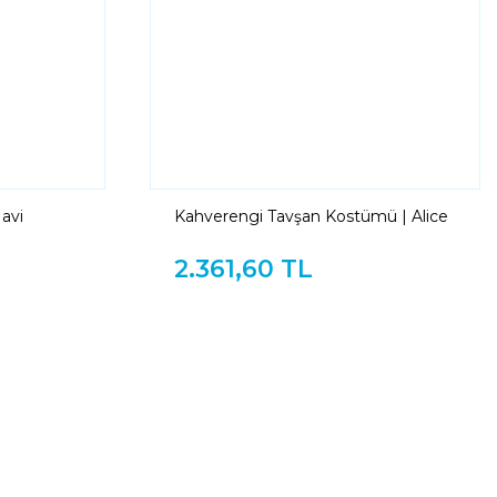
Mavi
Kahverengi Tavşan Kostümü | Alice
ü
Harikalar Diyarında Tavşan Kıyafeti
2.361,60 TL