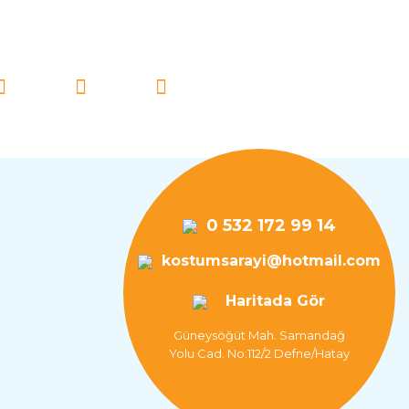
İ TAKİP EDİN!
0 532 172 99 14
kostumsarayi@hotmail.com
Haritada Gör
Güneysöğüt Mah. Samandağ
Yolu Cad. No:112/2 Defne/Hatay