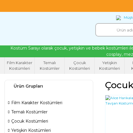
18 yıllık tecrübeyle kendi atölyemizde ürettiğ
Müşte
Kostüm Sarayı olarak çocuk, yetişkin ve bebek kostümleri ile
cosplay, mezu
Film Karakter
Temalı
Çocuk
Yetişkin
Kostümleri
Kostümler
Kostümleri
Kostümleri
K
Çocuk
Ürün Grupları
Film Karakter Kostümleri
Temalı Kostümler
Çocuk Kostümleri
Yetişkin Kostümleri