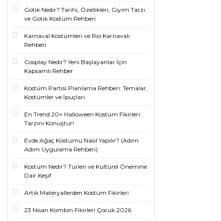
Gotik Nedir? Tarihi, Özellikleri, Giyim Tarzı
ve Gotik Kostüm Rehberi
Karnaval Kostümleri ve Rio Karnavalı
Rehberi
Cosplay Nedir? Yeni Başlayanlar İçin
Kapsamlı Rehber
Kostüm Partisi Planlama Rehberi: Temalar,
Kostümler ve İpuçları
En Trend 20+ Halloween Kostüm Fikirleri:
Tarzını Konuştur!
Evde Ağaç Kostümü Nasıl Yapılır? (Adım
Adım Uygulama Rehberi)
Kostüm Nedir? Türleri ve Kültürel Önemine
Dair Keşif
Artık Materyallerden Kostüm Fikirleri
23 Nisan Kombin Fikirleri Çocuk 2026