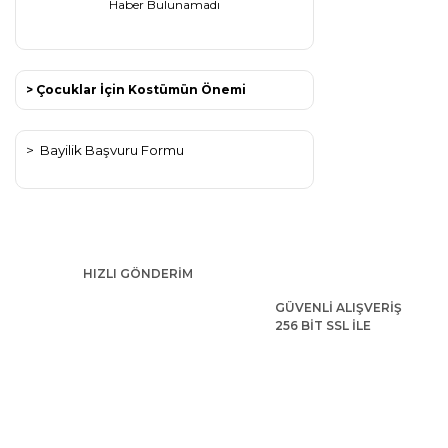
Haber Bulunamadı
> Çocuklar İçin Kostümün Önemi
>
Bayilik Başvuru Formu
HIZLI GÖNDERİM
GÜVENLİ ALIŞVERİŞ
256 BİT SSL İLE