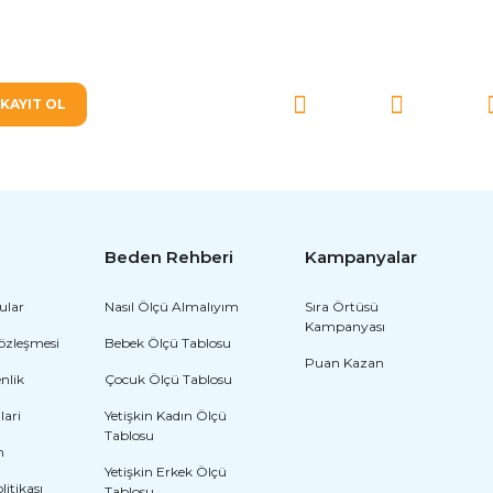
SOSYAL MEDYA'DA BİZ
KAYIT OL
Beden Rehberi
Kampanyalar
ular
Nasıl Ölçü Almalıyım
Sıra Örtüsü
Kampanyası
Sözleşmesi
Bebek Ölçü Tablosu
Puan Kazan
enlik
Çocuk Ölçü Tablosu
lari
Yetişkin Kadın Ölçü
Tablosu
m
Yetişkin Erkek Ölçü
olitikası
Tablosu