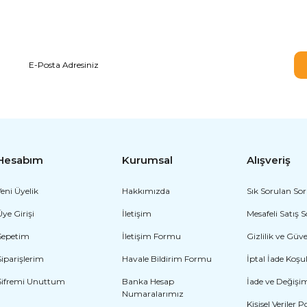
E-BÜLTEN ABONELİĞİ
Hesabım
Kurumsal
Alışveriş
Yeni Üyelik
Hakkımızda
Sık Sorulan Sor
Üye Girişi
İletişim
Mesafeli Satış 
Sepetim
İletişim Formu
Gizlilik ve Güv
Siparişlerim
Havale Bildirim Formu
İptal İade Koşul
Şifremi Unuttum
Banka Hesap
İade ve Değişi
Numaralarımız
Kişisel Veriler P