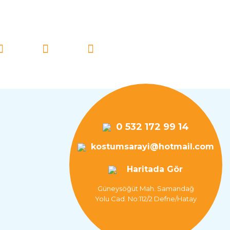
İ TAKİP EDİN!
0 532 172 99 14
kostumsarayi@hotmail.com
Haritada Gör
Güneysöğüt Mah. Samandağ
Yolu Cad. No:112/2 Defne/Hatay