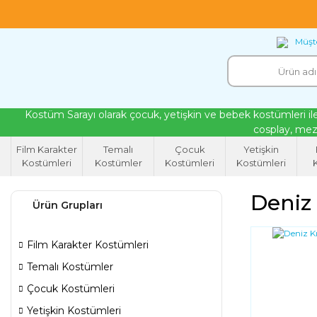
18 yıllık tecrübeyle kendi atölyemizde ürettiğ
Müşte
Kostüm Sarayı olarak çocuk, yetişkin ve bebek kostümleri ile
cosplay, mezu
Film Karakter
Temalı
Çocuk
Yetişkin
Kostümleri
Kostümler
Kostümleri
Kostümleri
K
Deniz 
Ürün Grupları
Film Karakter Kostümleri
Temalı Kostümler
Çocuk Kostümleri
Yetişkin Kostümleri