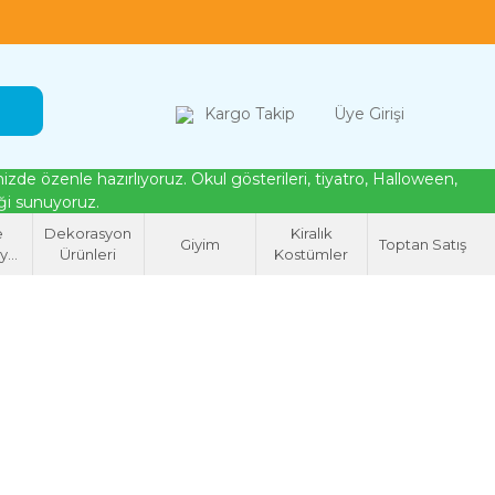
loween, tiyatro ve cosplay için kostüm çözümleri
Kargo Takip
Üye Girişi
de özenle hazırlıyoruz. Okul gösterileri, tiyatro, Halloween,
eği sunuyoruz.
e
Dekorasyon
Kiralık
Giyim
Toptan Satış
syon
Ürünleri
Kostümler
eri