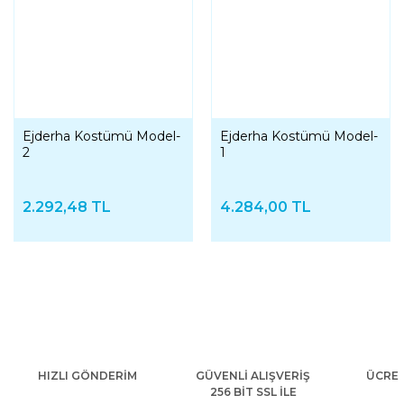
Ejderha Kostümü Model-
Ejderha Kostümü Model-
2
1
2.292,48 TL
4.284,00 TL
HIZLI GÖNDERİM
GÜVENLİ ALIŞVERİŞ
ÜCRET
256 BİT SSL İLE