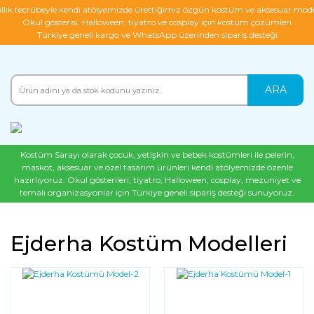
ıllık tecrübeyle kendi atölyemizde ürettiğimiz özgün kostüm ve aksesuar mode
Okul gösterisi, Halloween, tiyatro ve cosplay için kostüm çözümleri
Türkiye geneli kargo ve WhatsApp üzerinden sipariş desteği
ARA
Kostüm Sarayı olarak çocuk, yetişkin ve bebek kostümleri ile pelerin,
maskot, aksesuar ve özel tasarım ürünleri kendi atölyemizde özenle
hazırlıyoruz. Okul gösterileri, tiyatro, Halloween, cosplay, mezuniyet ve
temalı organizasyonlar için Türkiye geneli sipariş desteği sunuyoruz.
Ejderha Kostüm Modelleri