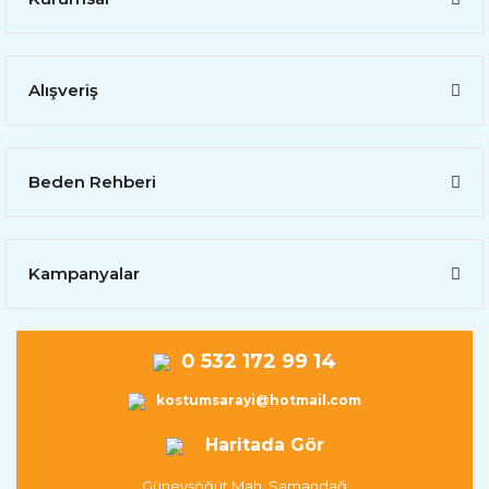
Alışveriş
Beden Rehberi
Kampanyalar
0 532 172 99 14
kostumsarayi@hotmail.com
Haritada Gör
Güneysöğüt Mah. Samandağ