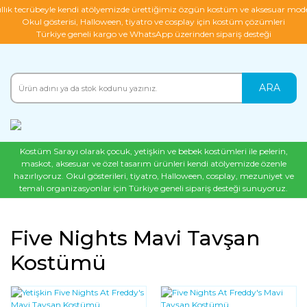
ıllık tecrübeyle kendi atölyemizde ürettiğimiz özgün kostüm ve aksesuar mode
Okul gösterisi, Halloween, tiyatro ve cosplay için kostüm çözümleri
Türkiye geneli kargo ve WhatsApp üzerinden sipariş desteği
ARA
Kostüm Sarayı olarak çocuk, yetişkin ve bebek kostümleri ile pelerin,
maskot, aksesuar ve özel tasarım ürünleri kendi atölyemizde özenle
hazırlıyoruz. Okul gösterileri, tiyatro, Halloween, cosplay, mezuniyet ve
temalı organizasyonlar için Türkiye geneli sipariş desteği sunuyoruz.
Five Nights Mavi Tavşan
Kostümü