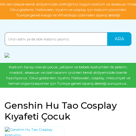
ıllık tecrübeyle kendi atölyemizde ürettiğimiz özgün kostüm ve aksesuar mode
Okul gösterisi, Halloween, tiyatro ve cosplay için kostüm çözümleri
Türkiye geneli kargo ve WhatsApp üzerinden sipariş desteği
ARA
Kostüm Sarayı olarak çocuk, yetişkin ve bebek kostümleri ile pelerin,
maskot, aksesuar ve özel tasarım ürünleri kendi atölyemizde özenle
hazırlıyoruz. Okul gösterileri, tiyatro, Halloween, cosplay, mezuniyet ve
temalı organizasyonlar için Türkiye geneli sipariş desteği sunuyoruz.
Genshin Hu Tao Cosplay
Kıyafeti Çocuk