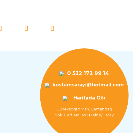
İ TAKİP EDİN!
0 532 172 99 14
kostumsarayi@hotmail.com
Haritada Gör
Güneysöğüt Mah. Samandağ
Yolu Cad. No:112/2 Defne/Hatay