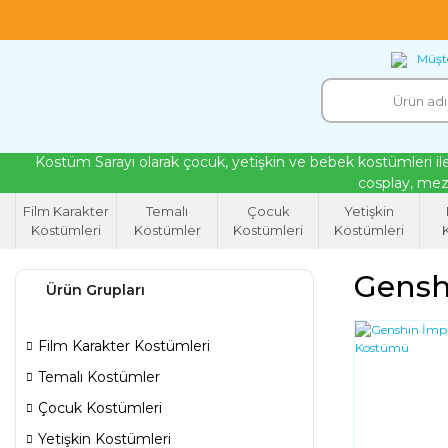
18 yıllık tecrübeyle kendi atölyemizde ürettiğ
Müşte
Kostüm Sarayı olarak çocuk, yetişkin ve bebek kostümleri ile
cosplay, mezu
Film Karakter
Temalı
Çocuk
Yetişkin
Kostümleri
Kostümler
Kostümleri
Kostümleri
K
Gensh
Ürün Grupları
Film Karakter Kostümleri
Temalı Kostümler
Çocuk Kostümleri
Yetişkin Kostümleri