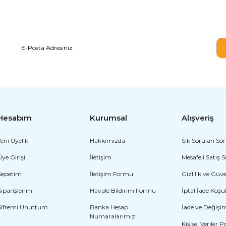
E-BÜLTEN ABONELİĞİ
Hesabım
Kurumsal
Alışveriş
Yeni Üyelik
Hakkımızda
Sık Sorulan Sor
Üye Girişi
İletişim
Mesafeli Satış 
Sepetim
İletişim Formu
Gizlilik ve Güv
Siparişlerim
Havale Bildirim Formu
İptal İade Koşul
Şifremi Unuttum
Banka Hesap
İade ve Değişi
Numaralarımız
Kişisel Veriler P