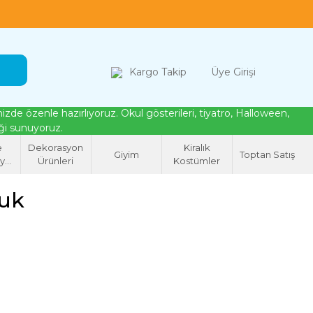
loween, tiyatro ve cosplay için kostüm çözümleri
Kargo Takip
Üye Girişi
de özenle hazırlıyoruz. Okul gösterileri, tiyatro, Halloween,
eği sunuyoruz.
e
Dekorasyon
Kiralık
Giyim
Toptan Satış
syon
Ürünleri
Kostümler
eri
cuk