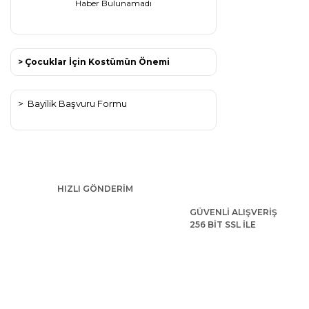
Haber Bulunamadı
> Çocuklar İçin Kostümün Önemi
>
Bayilik Başvuru Formu
HIZLI GÖNDERİM
GÜVENLİ ALIŞVERİŞ
256 BİT SSL İLE