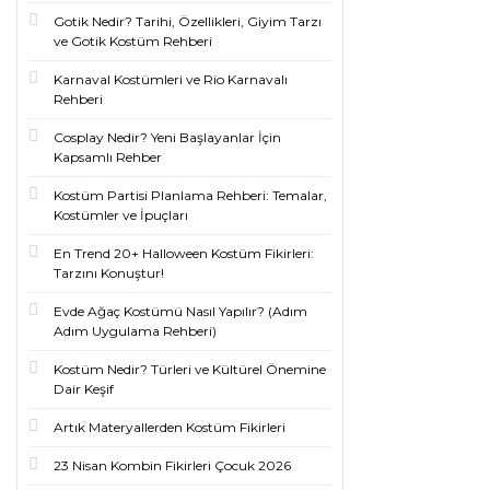
Gotik Nedir? Tarihi, Özellikleri, Giyim Tarzı
ve Gotik Kostüm Rehberi
Karnaval Kostümleri ve Rio Karnavalı
Rehberi
Cosplay Nedir? Yeni Başlayanlar İçin
Kapsamlı Rehber
Kostüm Partisi Planlama Rehberi: Temalar,
Kostümler ve İpuçları
En Trend 20+ Halloween Kostüm Fikirleri:
Tarzını Konuştur!
Evde Ağaç Kostümü Nasıl Yapılır? (Adım
Adım Uygulama Rehberi)
Kostüm Nedir? Türleri ve Kültürel Önemine
Dair Keşif
Artık Materyallerden Kostüm Fikirleri
23 Nisan Kombin Fikirleri Çocuk 2026