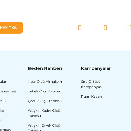
SOSYAL MEDYA'DA BİZ
KAYIT OL
Beden Rehberi
Kampanyalar
ular
Nasıl Ölçü Almalıyım
Sıra Örtüsü
Kampanyası
Sözleşmesi
Bebek Ölçü Tablosu
Puan Kazan
enlik
Çocuk Ölçü Tablosu
lari
Yetişkin Kadın Ölçü
Tablosu
m
Yetişkin Erkek Ölçü
olitikası
Tablosu